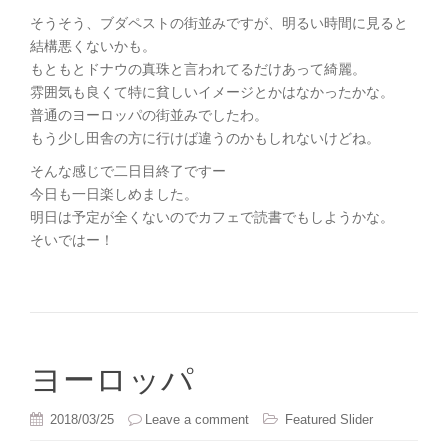
そうそう、ブダペストの街並みですが、明るい時間に見ると
結構悪くないかも。
もともとドナウの真珠と言われてるだけあって綺麗。
雰囲気も良くて特に貧しいイメージとかはなかったかな。
普通のヨーロッパの街並みでしたわ。
もう少し田舎の方に行けば違うのかもしれないけどね。
そんな感じで二日目終了ですー
今日も一日楽しめました。
明日は予定が全くないのでカフェで読書でもしようかな。
そいではー！
ヨーロッパ
2018/03/25
Leave a comment
Featured Slider