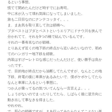
るという事態。
慌てて閉めたんだけど時すでにお寿司。
中に水が入って壊れ気味になってしまいました。
旅も二日目なのにナンテコッタイ。。。
ま、まあ気を取り直して次は鎖橋へ。
ブダペストはブダとペストというエリアにドナウ川を挟んで
分かれてて、それを9つの橋で結んでいるんです。
それの一番有名なのが鎖橋。
とりあえず近くの地下鉄の終点から近いみたいなので、初め
てのハンガリー地下鉄を経験。
内装はすげーレトロな感じだったんだけど、使い勝手は良か
ったです。
で、目的地が終点だから油断してたんですが、なんとこの地
下鉄、終電の後に車庫があるみたいで、僕ボケボケしてたら
なんと車庫に入るという事態に。
つか人が乗ってるの気づいてんなら一言言えよ。。。
しょうがないのでまったりしてたら、しばらく後に逆方向に
動き出して事なきを得ました。
やれやれ。
で、肝心の鎖橋ですが、まあ行ってみたらなんてことない単