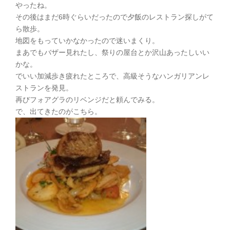
やったね。
その後はまだ6時ぐらいだったので夕飯のレストラン探しがて
ら散歩。
地図をもっていかなかったので迷いまくり。
まあでもバザー見れたし、祭りの屋台とか沢山あったしいい
かな。
でいい加減歩き疲れたところで、高級そうなハンガリアンレ
ストランを発見。
再びフォアグラのリベンジだと頼んでみる。
で、出てきたのがこちら。