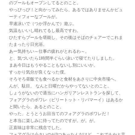
のプールもオープンしてるとのこと。
やっぴっぴ！と向かってみたら、あるではありませんかビュ
ーティフォーなプールが。
早速泳いで（つか浮かんで）遊ぶ。
気温もいいし晴れてるし最高ですわ。
ひたすらプールを堪能し、その後はそばのチェアーでこれま
たまったり日光浴。
あー気持ちい～仕事の疲れがとれるわ～。
と、気づいたら1時間半ぐらい泳いで寝てたりしました。
まあ今日はもうやることもないし別にいいか。
すっかり気分が良くなった僕。
そろそろ昼飯でも食べるかと食材をあさりに中央市場へ。
んが、駄目。 なんと日曜だからやってないとのこと。
しょうがないので適当にハンガリアンレストランを探して、
フォアグラのポワレ（ピリートット・リバマーイ）はあるか
と聞いたら、あるとのこと。
やった、とうとうお目当てのフォアグラのポワレだ！
と本当に楽しみに待ってたのですが。が。が。
正直味は非常に残念でした。
フォアグラは小さいのが3つあったんだけど、これでもかと言