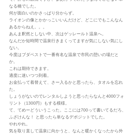
なる橋でした。
何が面白いのかさっぱり分からず。
ライオンの像とかかっこいいんだけど、どこにでもこんなん
あるからねえ。。。
あんま釈然としない中、次はゲッレールト温泉へ。
なんだか短時間で温泉行きまくってますが気にしない気にし
ない。
今度はブダペストで一番有名な温泉で市民の憩いの場だと
か。
これは期待できます。
適度に迷いつつ到着。
お金払って着替えて、さー入るかと思ったら、タオルを忘れ
た。
しょうがないのでレンタルしようと思ったらなんと4000フォ
リント（1300円）もする模様。
て、てめーどういうこった。ここには700って書いてるだろ、
ふざけんな！ と思ったら単なるデポジットでした。
やれやれ。
気を取り直して温泉に向かうと、なんと暖かくなったから外