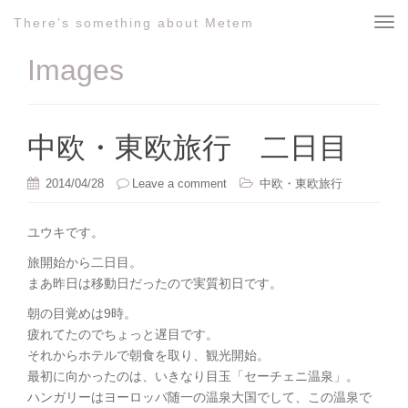
There’s something about Metem
T
o
Images
g
g
l
e
中欧・東欧旅行 二日目
n
a
2014/04/28
Leave a comment
中欧・東欧旅行
v
i
ユウキです。
g
a
旅開始から二日目。
t
まあ昨日は移動日だったので実質初日です。
i
朝の目覚めは9時。
o
疲れてたのでちょっと遅目です。
n
それからホテルで朝食を取り、観光開始。
最初に向かったのは、いきなり目玉「セーチェニ温泉」。
ハンガリーはヨーロッパ随一の温泉大国でして、この温泉で