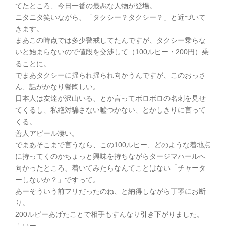
てたところ、今日一番の最悪な人物が登場。
ニタニタ笑いながら、「タクシー？タクシー？」と近づいて
きます。
まあこの時点では多少警戒してたんですが、タクシー乗らな
いと始まらないので値段を交渉して（100ルピー・200円）乗
ることに。
でまあタクシーに揺られ揺られ向かうんですが、このおっさ
ん、話がかなり鬱陶しい。
日本人は友達が沢山いる、とか言ってボロボロの名刺を見せ
てくるし、私絶対騙さない嘘つかない、とかしきりに言って
くる。
善人アピール凄い。
でまあそこまで言うなら、この100ルピー、どのような着地点
に持ってくのかちょっと興味を持ちながらタージマハールへ
向かったところ、着いてみたらなんてことはない「チャータ
ーしないか？」ですって。
あーそういう前フリだったのね、と納得しながら丁寧にお断
り。
200ルピーあげたことで相手もすんなり引き下がりました。