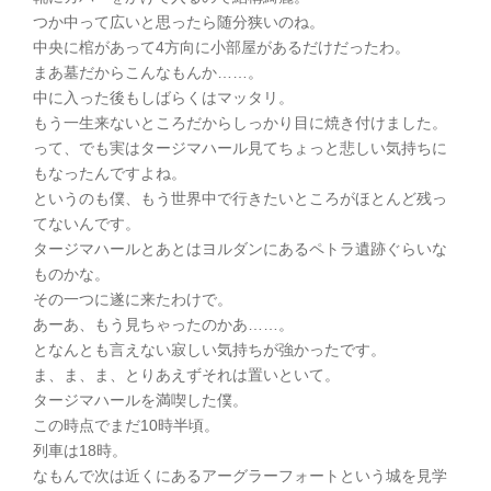
つか中って広いと思ったら随分狭いのね。
中央に棺があって4方向に小部屋があるだけだったわ。
まあ墓だからこんなもんか……。
中に入った後もしばらくはマッタリ。
もう一生来ないところだからしっかり目に焼き付けました。
って、でも実はタージマハール見てちょっと悲しい気持ちに
もなったんですよね。
というのも僕、もう世界中で行きたいところがほとんど残っ
てないんです。
タージマハールとあとはヨルダンにあるペトラ遺跡ぐらいな
ものかな。
その一つに遂に来たわけで。
あーあ、もう見ちゃったのかあ……。
となんとも言えない寂しい気持ちが強かったです。
ま、ま、ま、とりあえずそれは置いといて。
タージマハールを満喫した僕。
この時点でまだ10時半頃。
列車は18時。
なもんで次は近くにあるアーグラーフォートという城を見学