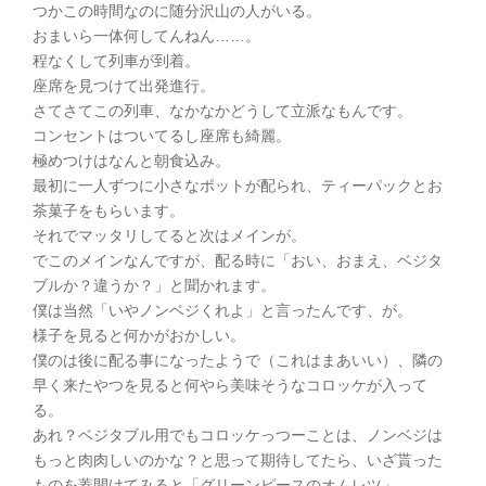
つかこの時間なのに随分沢山の人がいる。
おまいら一体何してんねん……。
程なくして列車が到着。
座席を見つけて出発進行。
さてさてこの列車、なかなかどうして立派なもんです。
コンセントはついてるし座席も綺麗。
極めつけはなんと朝食込み。
最初に一人ずつに小さなポットが配られ、ティーパックとお
茶菓子をもらいます。
それでマッタリしてると次はメインが。
でこのメインなんですが、配る時に「おい、おまえ、ベジタ
ブルか？違うか？」と聞かれます。
僕は当然「いやノンベジくれよ」と言ったんです、が。
様子を見ると何かがおかしい。
僕のは後に配る事になったようで（これはまあいい）、隣の
早く来たやつを見ると何やら美味そうなコロッケが入って
る。
あれ？ベジタブル用でもコロッケっつーことは、ノンベジは
もっと肉肉しいのかな？と思って期待してたら、いざ貰った
ものを蓋開けてみると「グリーンピースのオムレツ」。