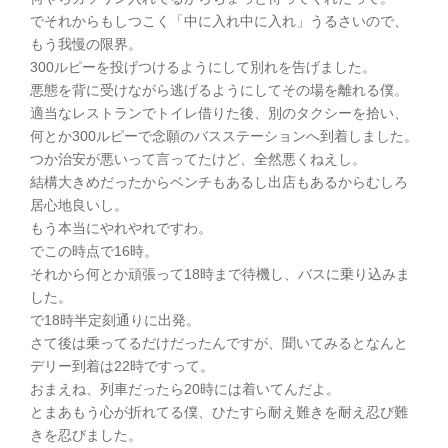
でそれからもしつこく「中に入れ中に入れ」うるさいので、
もう我慢の限界。
300ルピーを投げつけるようにして別れを告げました。
悪態を背に受けながら逃げるようにしてその場を離れる僕。
適当なレストランでトイレ借りた後、別のタクシーを拾い、
何とか300ルピーで念願のバスステーションへ到着しました。
つか治安が悪いって言ってたけど、全然悪くねえし。
結構大きめだったからベンチもあるし出店もあるからむしろ
居心地良いし。
もう本当にやれやれですわ。
でこの時点で16時。
それから何とか頑張って18時まで待機し、バスに乗り込みま
した。
で18時半定刻通りに出発。
さて後は乗ってるだけだったんですが、聞いてみるとなんと
デリー到着は22時ですって。
おまえね、列車だったら20時には着いてんだよ。
とまあもう心が折れてる僕、ひたすら耐え難きを耐え忍び難
きを忍びました。