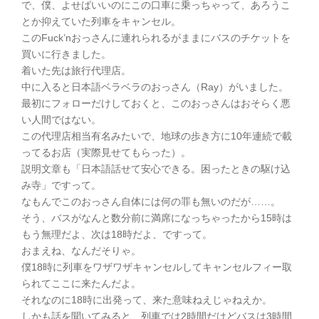
で、僕、よせばいいのにこの口車に乗っちゃって、あろうこ
とか抑えていた列車をキャンセル。
このFuck’nおっさんに連れられるがままにバスのチケットを
買いに行きました。
着いた先は旅行代理店。
中に入ると日本語ベラベラのおっさん（Ray）がいました。
最初にフォローだけしておくと、このおっさんはおそらく悪
い人間ではない。
この代理店相当有名みたいで、地球の歩き方に10年連続で載
ってるお店（実際見せてもらった）。
説明文章も「日本語話せて安心できる。困ったときの駆け込
み寺」ですって。
なもんでこのおっさん自体には何の罪も無いのだが……。
そう、バスがなんと数分前に満席になっちゃったから15時は
もう無理だよ、次は18時だよ、ですって。
おまえね、なんだそりゃ。
僕18時に列車をワザワザキャンセルしてキャンセルフィー取
られてここに来たんだよ。
それなのに18時に出発って、来た意味ねえじゃねえか。
しかも話を聞いてみると、列車では2時間だけどバスは3時間