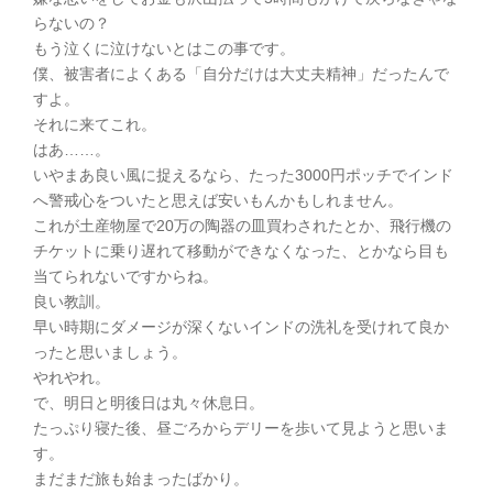
らないの？
もう泣くに泣けないとはこの事です。
僕、被害者によくある「自分だけは大丈夫精神」だったんで
すよ。
それに来てこれ。
はあ……。
いやまあ良い風に捉えるなら、たった3000円ポッチでインド
へ警戒心をついたと思えば安いもんかもしれません。
これが土産物屋で20万の陶器の皿買わされたとか、飛行機の
チケットに乗り遅れて移動ができなくなった、とかなら目も
当てられないですからね。
良い教訓。
早い時期にダメージが深くないインドの洗礼を受けれて良か
ったと思いましょう。
やれやれ。
で、明日と明後日は丸々休息日。
たっぷり寝た後、昼ごろからデリーを歩いて見ようと思いま
す。
まだまだ旅も始まったばかり。