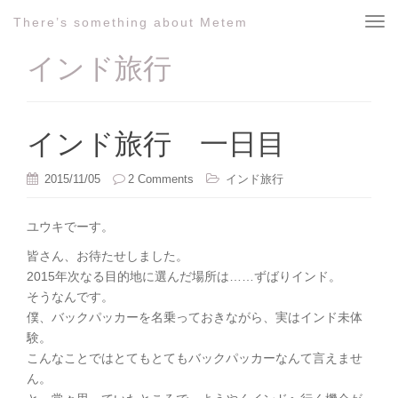
There’s something about Metem
T
o
インド旅行
g
g
l
e
インド旅行 一日目
n
a
2015/11/05
2 Comments
インド旅行
v
i
ユウキでーす。
g
a
皆さん、お待たせしました。
t
2015年次なる目的地に選んだ場所は……ずばりインド。
i
そうなんです。
o
僕、バックパッカーを名乗っておきながら、実はインド未体
n
験。
こんなことではとてもとてもバックパッカーなんて言えませ
ん。