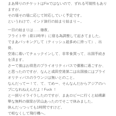
まあ帰りのチケットはFixではないので、ずれる可能性もあり
ますが。
その場その場に応じて対応していく予定です。
というわけで、インド旅行の始まり始まり～。
一日の始まりは……徹夜。
フライト中（昼11時半）に寝る為調整して起きてました。
でまあパッキングして（ティッシュ超多めに持って）、出
発。
空港に着いてチェックインして、非常食買って、出国手続き
を済ます。
さーて後はお得意のプライオリティパスで優雅に過ごすか、
と思ったのですが、なんと成田空港第二は出国後にはプライ
オリティパスのラウンジは無いとのこと。
なんだってー！て、て、てめー、そんなんだからアジアのハ
ブになれねえんだよ！Fuck ！
と一頻りイライラしたのですが、まあロビーに行くと結構豪
華な無料の個室が沢山あったのでそこで休みました。
休んだっつっても1時間ですけど。
で程なくして飛行機へ。