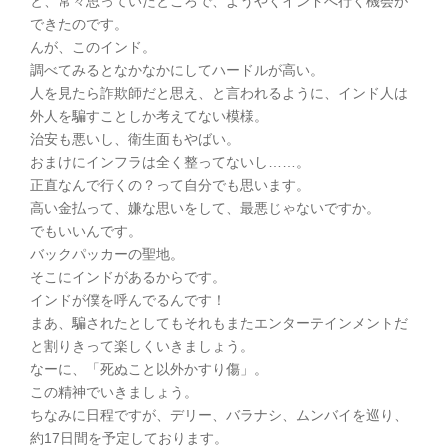
と、常々思っていたところで、ようやくインドへ行く機会が
できたのです。
んが、このインド。
調べてみるとなかなかにしてハードルが高い。
人を見たら詐欺師だと思え、と言われるように、インド人は
外人を騙すことしか考えてない模様。
治安も悪いし、衛生面もやばい。
おまけにインフラは全く整ってないし……。
正直なんで行くの？って自分でも思います。
高い金払って、嫌な思いをして、最悪じゃないですか。
でもいいんです。
バックパッカーの聖地。
そこにインドがあるからです。
インドが僕を呼んでるんです！
まあ、騙されたとしてもそれもまたエンターテインメントだ
と割りきって楽しくいきましょう。
なーに、「死ぬこと以外かすり傷」。
この精神でいきましょう。
ちなみに日程ですが、デリー、バラナシ、ムンバイを巡り、
約17日間を予定しております。