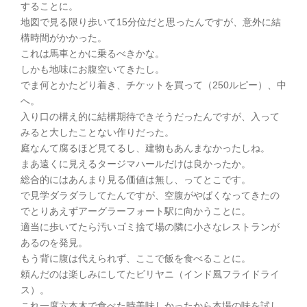
することに。
地図で見る限り歩いて15分位だと思ったんですが、意外に結
構時間がかかった。
これは馬車とかに乗るべきかな。
しかも地味にお腹空いてきたし。
でま何とかたどり着き、チケットを買って（250ルピー）、中
へ。
入り口の構え的に結構期待できそうだったんですが、入って
みると大したことない作りだった。
庭なんて腐るほど見てるし、建物もあんまなかったしね。
まあ遠くに見えるタージマハールだけは良かったか。
総合的にはあんまり見る価値は無し、ってとこです。
で見学ダラダラしてたんですが、空腹がやばくなってきたの
でとりあえずアーグラーフォート駅に向かうことに。
適当に歩いてたら汚いゴミ捨て場の隣に小さなレストランが
あるのを発見。
もう背に腹は代えられず、ここで飯を食べることに。
頼んだのは楽しみにしてたビリヤニ（インド風フライドライ
ス）。
これ一度六本木で食べた時美味しかったから本場の味を試し