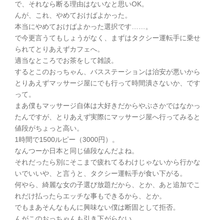
で、それなら断る理由はないなと思いOK。
んが、これ、やめておけばよかった。
本当にやめておけばよかった選択です……。
で今更言うてもしょうがなく、まずはタクシー運転手に乗せ
られてとりあえずカフェへ。
適当なところでお茶をして雑談。
するとこのおっちゃん、バスステーションは治安が悪いから
とりあえずマッサージ屋にでも行って時間潰さないか、です
って。
まあ僕もマッサージ自体は大好きだからやぶさかではなかっ
たんですが、とりあえず実際にマッサージ屋へ行ってみると
値段がちょっと高い。
1時間で1500ルピー（3000円）。
なんつーか日本と同じ値段なんだよね。
それだったら別にそこまで疲れてるわけじゃないから行かな
いでいいや、と言うと、タクシー運転手が食い下がる。
何やら、綺麗な女の子選び放題だから、とか、あと追加でこ
れだけ払ったらエッチな事もできるから、とか。
でもまあそんなもんに興味ない僕は断固として拒否。
んがこのおっちゃんも引き下がらない。