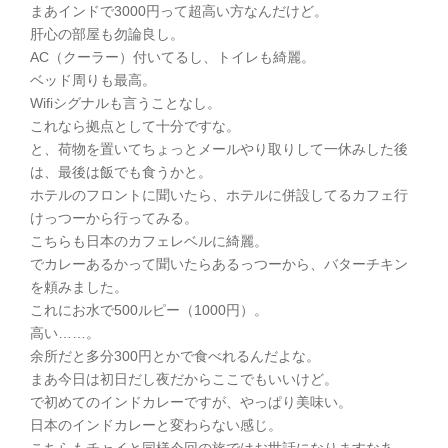
まあインドで3000円って超高い方なんだけど。
肝心の部屋も勿論良し。
AC（クーラー）付いてるし、トイレも綺麗。
ベッド周りも最高。
Wifiシグナルも言うことなし。
これなら拠点として十分ですな。
と、荷物を置いてちょっとメールやり取りして一休みした後
は、最後は飯でも食うかと。
ホテルのフロントに聞いたら、ホテルに併設してるカフェ行
けっつーから行ってみる。
こちらも日本のカフェレベルに綺麗。
でカレーあるかって聞いたらあるっつーから、バターチキン
を頼みました。
これにお水で500ルピー（1000円）。
高い……。
余所だと多分300円とかで食べれるんだよな。
まあ今日は初日だし夜だからここでもいいけど。
で初めてのインドカレーですが、やっぱり美味い。
日本のインドカレーと変わらない感じ。