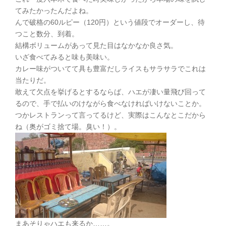
てみたかったんだよね。
んで破格の60ルピー（120円）という値段でオーダーし、待
つこと数分、到着。
結構ボリュームがあって見た目はなかなか良さ気。
いざ食べてみると味も美味い。
カレー味がついてて具も豊富だしライスもサラサラでこれは
当たりだ。
敢えて欠点を挙げるとするならば、ハエが凄い量飛び回って
るので、手で払いのけながら食べなければいけないことか。
つかレストランって言ってるけど、実際はこんなとこだから
ね（奥がゴミ捨て場。臭い！）。
まあそりゃハエも来るか……。