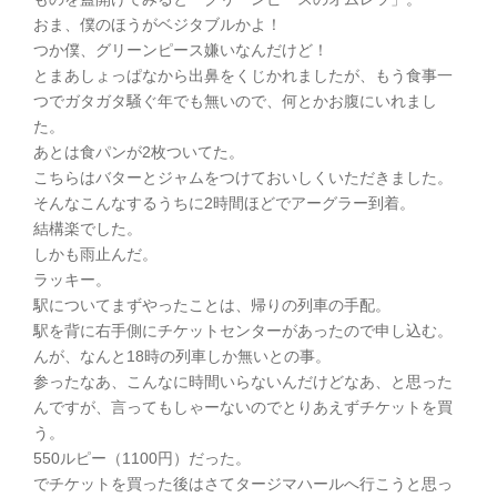
おま、僕のほうがベジタブルかよ！
つか僕、グリーンピース嫌いなんだけど！
とまあしょっぱなから出鼻をくじかれましたが、もう食事一
つでガタガタ騒ぐ年でも無いので、何とかお腹にいれまし
た。
あとは食パンが2枚ついてた。
こちらはバターとジャムをつけておいしくいただきました。
そんなこんなするうちに2時間ほどでアーグラー到着。
結構楽でした。
しかも雨止んだ。
ラッキー。
駅についてまずやったことは、帰りの列車の手配。
駅を背に右手側にチケットセンターがあったので申し込む。
んが、なんと18時の列車しか無いとの事。
参ったなあ、こんなに時間いらないんだけどなあ、と思った
んですが、言ってもしゃーないのでとりあえずチケットを買
う。
550ルピー（1100円）だった。
でチケットを買った後はさてタージマハールへ行こうと思っ