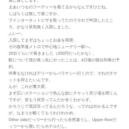
蒸し蒸しします。
まあいつものフーディーを着てるからなんですけどね。
しばらくは無しで過ごすか。
でインターネットビザを取ってたのでそれで申請したとこ
ろ、かなり呆気無く入国しました。
ふいー。
入国してまずはちょっとお金を両替。
その後早速メトロで中心地ニューデリー駅へ。
20分ぐらいで着きました（200円だったかな）。
駅について僕が真っ先にやったことは、4日後の寝台列車の予
約。
何事もなければデリーからバラナシへ行くので、それのチケ
ットを抑えたいんです。
んが、これが糞大変。
まず広いステーションで色んな奴にチケット売り場を聞くん
ですが、皆もう何言ってんだか全くわからず。
かろうじて英語言ってるんだろうな、ってのは分かるんです
が、なまりが酷くてもうわけわかめ。
Other sideだっつーから行ったら全然違うし、Upper floorだ
っつーから覗いたらホテルだし。