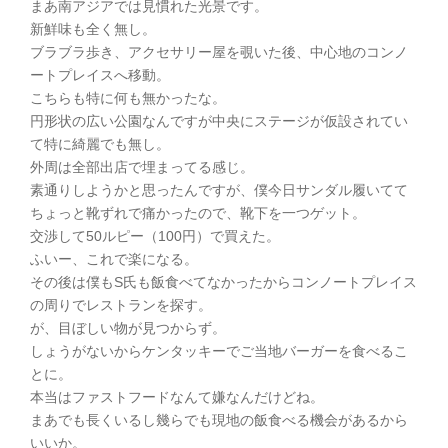
まあ南アジアでは見慣れた光景です。
新鮮味も全く無し。
ブラブラ歩き、アクセサリー屋を覗いた後、中心地のコンノ
ートプレイスへ移動。
こちらも特に何も無かったな。
円形状の広い公園なんですが中央にステージが仮設されてい
て特に綺麗でも無し。
外周は全部出店で埋まってる感じ。
素通りしようかと思ったんですが、僕今日サンダル履いてて
ちょっと靴ずれで痛かったので、靴下を一つゲット。
交渉して50ルピー（100円）で買えた。
ふいー、これで楽になる。
その後は僕もS氏も飯食べてなかったからコンノートプレイス
の周りでレストランを探す。
が、目ぼしい物が見つからず。
しょうがないからケンタッキーでご当地バーガーを食べるこ
とに。
本当はファストフードなんて嫌なんだけどね。
まあでも長くいるし幾らでも現地の飯食べる機会があるから
いいか。