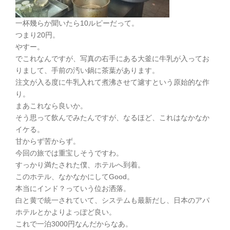
一杯幾らか聞いたら10ルピーだって。
つまり20円。
やすー。
でこれなんですが、写真の右手にある大釜に牛乳が入ってお
りまして、手前の汚い鍋に茶葉があります。
注文が入る度に牛乳入れて煮沸させて濾すという原始的な作
り。
まあこれなら良いか。
そう思って飲んでみたんですが、なるほど、これはなかなか
イケる。
甘からず苦からず。
今回の旅では重宝しそうですわ。
すっかり満たされた僕、ホテルへ到着。
このホテル、なかなかにしてGood。
本当にインド？っていう位お洒落。
白と黄で統一されていて、システムも最新だし、日本のアパ
ホテルとかよりよっぽど良い。
これで一泊3000円なんだからなあ。