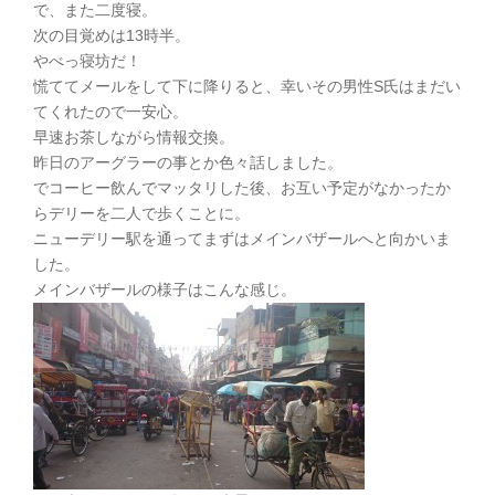
で、また二度寝。
次の目覚めは13時半。
やべっ寝坊だ！
慌ててメールをして下に降りると、幸いその男性S氏はまだい
てくれたので一安心。
早速お茶しながら情報交換。
昨日のアーグラーの事とか色々話しました。
でコーヒー飲んでマッタリした後、お互い予定がなかったか
らデリーを二人で歩くことに。
ニューデリー駅を通ってまずはメインバザールへと向かいま
した。
メインバザールの様子はこんな感じ。