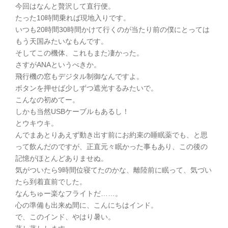
今回はなんと贅沢して直行便。
たった10時間乗れば現地入りです。
いつも20時間30時間かけて行くのが当たり前の僕にとっては
もう天国みたいなもんです。
そしてこの機体、これもまた凄かった。
さすがANAというべきか。
飛行機の窓もデジタル制御なんですよ。
ボタンを押せば少しずつ遮光するみたいで。
こんなの初めてー。
しかも当然USBケーブルもあるし！
とウキウキ。
んでまあとりあえず動き出す前にお約束の睡眠薬でも、と思
って飲んだのですが、正直元々眠かった事もあり、この後の
記憶がほとんどありませぬ。
気がついたら9時間位寝てたのかな、離陸前に眠って、気づい
たら到着直前でした。
なんちゅー楽なフライトだ……。
心の準備も出来ぬ間に、こんにちはインド。
で、このインド、やはり暑い。