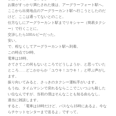
お腹がすっかり満たされた後は、アーグラーフォート駅へ。
ここから出発地点のアーグラーカント駅へ行こうとしたのだ
けど、ここは通ってないとのこと。
仕方なしにアーグラーカント駅までリキシャー（簡易タクシ
ー）で行くことに。
交渉したら100ルピーだった。
安い。
で、程なくしてアーグラーカント駅へ到着。
この時点で14時。
電車は18時。
さてさてこの何もないところでどうしようか、と思っていた
ところ……どこかからか「ユウキ！ユウキ！」と呼ぶ声がし
ます。
振り向いてみると、さっきのタクシー運転手がいます。
もうね、タイムマシンで戻れるならここでこいつぶち殺した
い位なんですが、当初の僕はそんなことも知る由もなし。
適当に雑談します。
すると、「電車は18時だけど、バスなら15時にあるよ。今な
らチケットセンターまで送るよ」ですって。