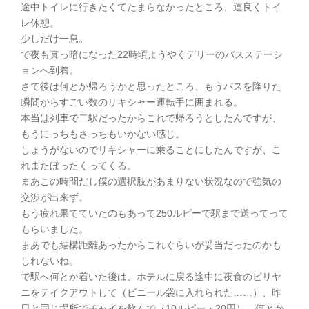
途中トイレに行きたくてたまらなかったところ、運良くトイ
レ休憩。
少しだけ一息。
で夜も真っ暗になった22時頃ようやくデリーのバスステーシ
ョンへ到着。
さて後は何とか帰ろうかと思ったところ、もうバスを降りた
瞬間からすごい数のリキシャー運転手に囲まれる。
本当は列車で二駅だったからこれで帰ろうとしたんですが、
もうにっちもさっちもいかない感じ。
しょうがないのでリキシャーに乗ることにしたんですが、こ
れまたぼったくってくる。
まあこの時間だし僕の選択肢があまりない状況なので強気の
交渉が出来ず。
もう疲れ果てていたのもあって250ルピーで駅まで送ってって
もらいました。
まあでも結構距離あったからこれぐらいが妥当だったのかも
しれないね。
で駅へ何とか着いた後は、ホテルに戻る途中に夜食のビリヤ
ニをテイクアウトして（ビニール袋に入れられた……）、昨
日と同じ場所でチャイを飲んで（10ルピー・20円）、何とか