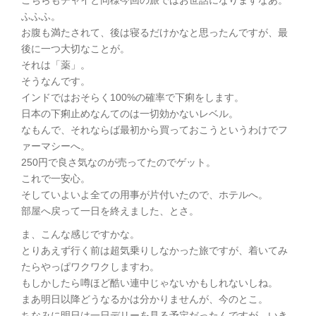
こちらもチャイと同様今回の旅ではお世話になりますなあ。
ふふふ。
お腹も満たされて、後は寝るだけかなと思ったんですが、最
後に一つ大切なことが。
それは「薬」。
そうなんです。
インドではおそらく100%の確率で下痢をします。
日本の下痢止めなんてのは一切効かないレベル。
なもんで、それならば最初から買っておこうというわけでフ
ァーマシーへ。
250円で良さ気なのが売ってたのでゲット。
これで一安心。
そしていよいよ全ての用事が片付いたので、ホテルへ。
部屋へ戻って一日を終えました、とさ。
ま、こんな感じですかな。
とりあえず行く前は超気乗りしなかった旅ですが、着いてみ
たらやっぱワクワクしますわ。
もしかしたら噂ほど酷い連中じゃないかもしれないしね。
まあ明日以降どうなるかは分かりませんが、今のとこ。
ちなみに明日は一日デリーを見る予定だったんですが、いき