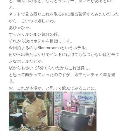
と、頼んでみると、なんとラッキー、良い席があるとのこ
と。
ネットで見る限りこれを取るのに相当苦労するみたいだった
から、こいつは嬉しいわ。
あひゃひゃ。
すっかりルンルン気分の僕。
それから次はホテルを目指します。
今回泊まるのはBloomroomsというホテル。
何やら出来たばかりでインドには似ても似つかないほどモダ
ンなホテルだとか。
駅からも歩いて5分ぐらいだからこれは良し。
と思って向かっていったのですが、途中汚いチャイ屋を発
見。
お、これが本場か、と思って飲んでみることに。