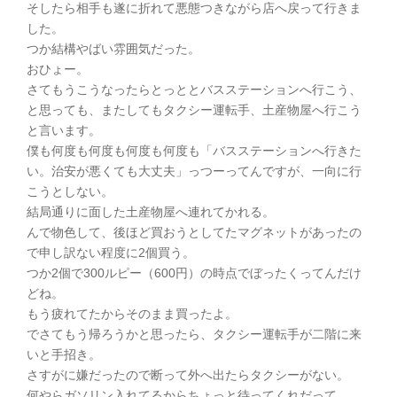
そしたら相手も遂に折れて悪態つきながら店へ戻って行きま
した。
つか結構やばい雰囲気だった。
おひょー。
さてもうこうなったらとっととバスステーションへ行こう、
と思っても、またしてもタクシー運転手、土産物屋へ行こう
と言います。
僕も何度も何度も何度も何度も「バスステーションへ行きた
い。治安が悪くても大丈夫」っつーってんですが、一向に行
こうとしない。
結局通りに面した土産物屋へ連れてかれる。
んで物色して、後ほど買おうとしてたマグネットがあったの
で申し訳ない程度に2個買う。
つか2個で300ルピー（600円）の時点でぼったくってんだけ
どね。
もう疲れてたからそのまま買ったよ。
でさてもう帰ろうかと思ったら、タクシー運転手が二階に来
いと手招き。
さすがに嫌だったので断って外へ出たらタクシーがない。
何やらガソリン入れてるからちょっと待ってくれだって。