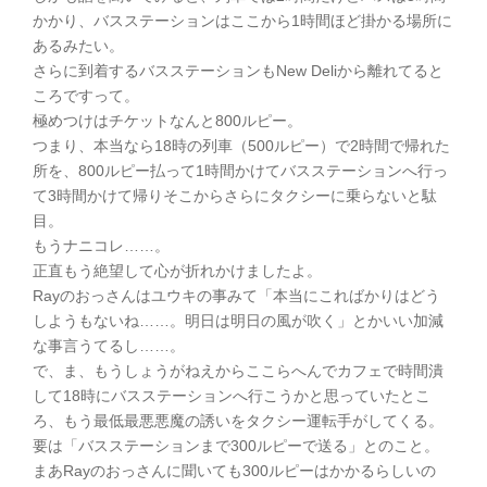
かかり、バスステーションはここから1時間ほど掛かる場所に
あるみたい。
さらに到着するバスステーションもNew Deliから離れてると
ころですって。
極めつけはチケットなんと800ルピー。
つまり、本当なら18時の列車（500ルピー）で2時間で帰れた
所を、800ルピー払って1時間かけてバスステーションへ行っ
て3時間かけて帰りそこからさらにタクシーに乗らないと駄
目。
もうナニコレ……。
正直もう絶望して心が折れかけましたよ。
Rayのおっさんはユウキの事みて「本当にこればかりはどう
しようもないね……。明日は明日の風が吹く」とかいい加減
な事言うてるし……。
で、ま、もうしょうがねえからここらへんでカフェで時間潰
して18時にバスステーションへ行こうかと思っていたとこ
ろ、もう最低最悪悪魔の誘いをタクシー運転手がしてくる。
要は「バスステーションまで300ルピーで送る」とのこと。
まあRayのおっさんに聞いても300ルピーはかかるらしいの