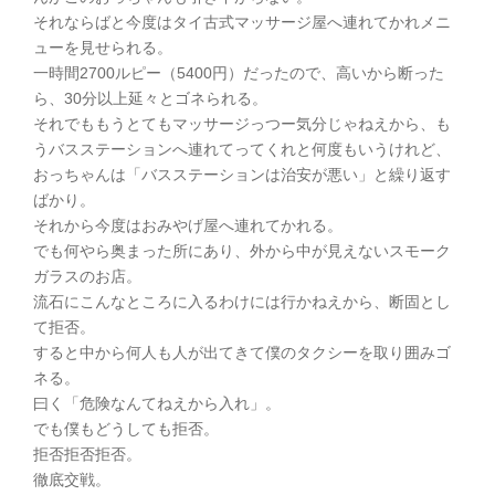
それならばと今度はタイ古式マッサージ屋へ連れてかれメニ
ューを見せられる。
一時間2700ルピー（5400円）だったので、高いから断った
ら、30分以上延々とゴネられる。
それでももうとてもマッサージっつー気分じゃねえから、も
うバスステーションへ連れてってくれと何度もいうけれど、
おっちゃんは「バスステーションは治安が悪い」と繰り返す
ばかり。
それから今度はおみやげ屋へ連れてかれる。
でも何やら奥まった所にあり、外から中が見えないスモーク
ガラスのお店。
流石にこんなところに入るわけには行かねえから、断固とし
て拒否。
すると中から何人も人が出てきて僕のタクシーを取り囲みゴ
ネる。
曰く「危険なんてねえから入れ」。
でも僕もどうしても拒否。
拒否拒否拒否。
徹底交戦。