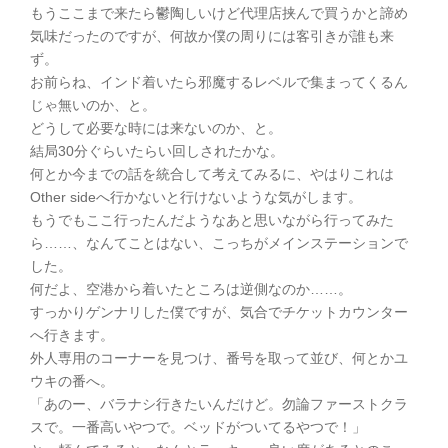
もうここまで来たら鬱陶しいけど代理店挟んで買うかと諦め
気味だったのですが、何故か僕の周りには客引きが誰も来
ず。
お前らね、インド着いたら邪魔するレベルで集まってくるん
じゃ無いのか、と。
どうして必要な時には来ないのか、と。
結局30分ぐらいたらい回しされたかな。
何とか今までの話を統合して考えてみるに、やはりこれは
Other sideへ行かないと行けないような気がします。
もうでもここ行ったんだようなあと思いながら行ってみた
ら……、なんてことはない、こっちがメインステーションで
した。
何だよ、空港から着いたところは逆側なのか……。
すっかりゲンナリした僕ですが、気合でチケットカウンター
へ行きます。
外人専用のコーナーを見つけ、番号を取って並び、何とかユ
ウキの番へ。
「あのー、バラナシ行きたいんだけど。勿論ファーストクラ
スで。一番高いやつで。ベッドがついてるやつで！」