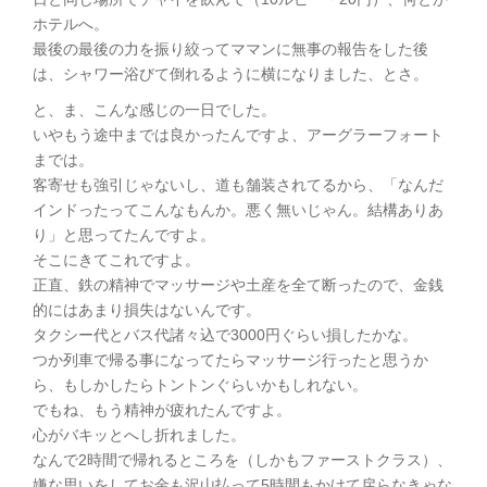
ホテルへ。
最後の最後の力を振り絞ってママンに無事の報告をした後
は、シャワー浴びて倒れるように横になりました、とさ。
と、ま、こんな感じの一日でした。
いやもう途中までは良かったんですよ、アーグラーフォート
までは。
客寄せも強引じゃないし、道も舗装されてるから、「なんだ
インドったってこんなもんか。悪く無いじゃん。結構ありあ
り」と思ってたんですよ。
そこにきてこれですよ。
正直、鉄の精神でマッサージや土産を全て断ったので、金銭
的にはあまり損失はないんです。
タクシー代とバス代諸々込で3000円ぐらい損したかな。
つか列車で帰る事になってたらマッサージ行ったと思うか
ら、もしかしたらトントンぐらいかもしれない。
でもね、もう精神が疲れたんですよ。
心がバキッとへし折れました。
なんで2時間で帰れるところを（しかもファーストクラス）、
嫌な思いをしてお金も沢山払って5時間もかけて戻らなきゃな