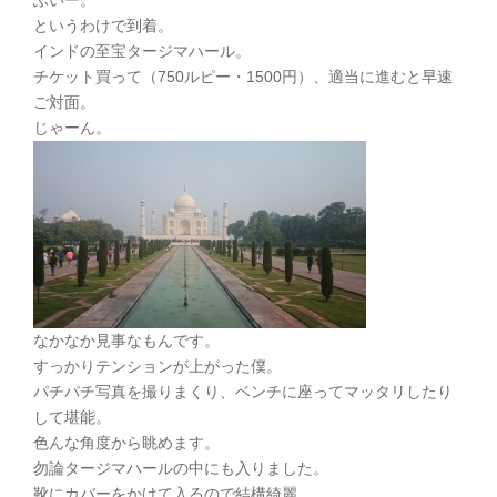
ふいー。
というわけで到着。
インドの至宝タージマハール。
チケット買って（750ルピー・1500円）、適当に進むと早速
ご対面。
じゃーん。
なかなか見事なもんです。
すっかりテンションが上がった僕。
パチパチ写真を撮りまくり、ベンチに座ってマッタリしたり
して堪能。
色んな角度から眺めます。
勿論タージマハールの中にも入りました。
靴にカバーをかけて入るので結構綺麗。