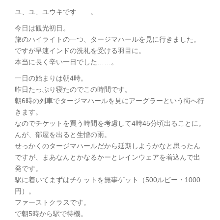
ユ、ユ、ユウキです……。
今日は観光初日。
旅のハイライトの一つ、タージマハールを見に行きました。
ですが早速インドの洗礼を受ける羽目に。
本当に長く辛い一日でした……。
一日の始まりは朝4時。
昨日たっぷり寝たのでこの時間です。
朝6時の列車でタージマハールを見にアーグラーという街へ行
きます。
なのでチケットを買う時間を考慮して4時45分頃出ることに。
んが、部屋を出ると生憎の雨。
せっかくのタージマハールだから延期しようかなと思ったん
ですが、まあなんとかなるかーとレインウェアを着込んで出
発です。
駅に着いてまずはチケットを無事ゲット（500ルピー・1000
円）。
ファーストクラスです。
で朝5時から駅で待機。