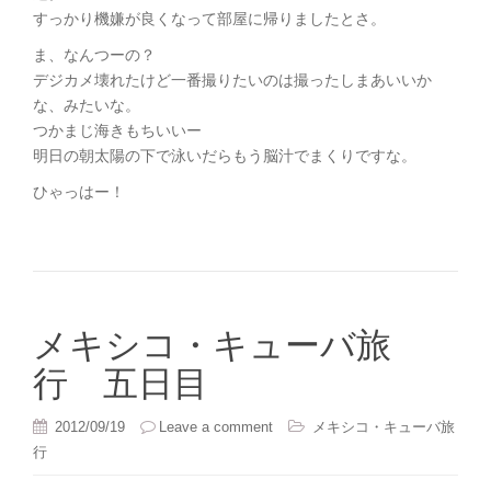
すっかり機嫌が良くなって部屋に帰りましたとさ。
ま、なんつーの？
デジカメ壊れたけど一番撮りたいのは撮ったしまあいいか
な、みたいな。
つかまじ海きもちいいー
明日の朝太陽の下で泳いだらもう脳汁でまくりですな。
ひゃっはー！
メキシコ・キューバ旅
行 五日目
2012/09/19
Leave a comment
メキシコ・キューバ旅
行