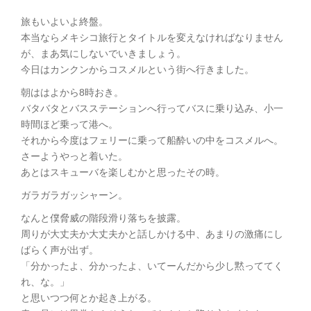
旅もいよいよ終盤。
本当ならメキシコ旅行とタイトルを変えなければなりません
が、まあ気にしないでいきましょう。
今日はカンクンからコスメルという街へ行きました。
朝ははよから8時おき。
バタバタとバスステーションへ行ってバスに乗り込み、小一
時間ほど乗って港へ。
それから今度はフェリーに乗って船酔いの中をコスメルへ。
さーようやっと着いた。
あとはスキューバを楽しむかと思ったその時。
ガラガラガッシャーン。
なんと僕脅威の階段滑り落ちを披露。
周りが大丈夫か大丈夫かと話しかける中、あまりの激痛にし
ばらく声が出ず。
「分かったよ、分かったよ、いてーんだから少し黙っててく
れ、な。」
と思いつつ何とか起き上がる。