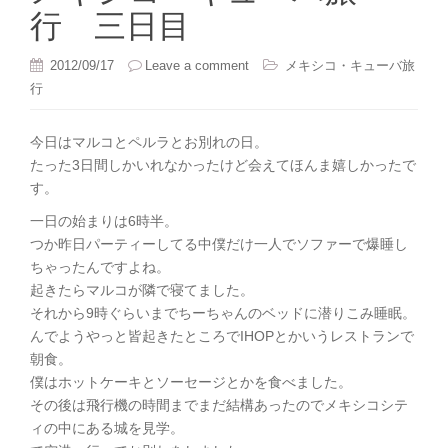
行 三日目
2012/09/17
Leave a comment
メキシコ・キューバ旅
行
今日はマルコとペルラとお別れの日。
たった3日間しかいれなかったけど会えてほんま嬉しかったで
す。
一日の始まりは6時半。
つか昨日パーティーしてる中僕だけ一人でソファーで爆睡し
ちゃったんですよね。
起きたらマルコが隣で寝てました。
それから9時ぐらいまでちーちゃんのベッドに潜りこみ睡眠。
んでようやっと皆起きたところでIHOPとかいうレストランで
朝食。
僕はホットケーキとソーセージとかを食べました。
その後は飛行機の時間までまだ結構あったのでメキシコシテ
ィの中にある城を見学。