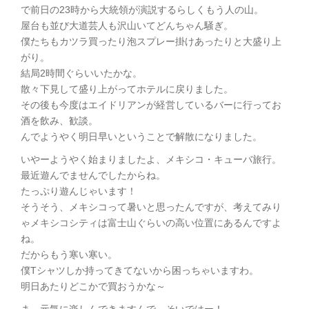
で前日の23時から大統領が演説するらしくもう人の山。
屋台も並び大道芸人も沢山いてどんちゃん騒ぎ。
僕たちもカツラ買ったり泡スプレー掛けあったりと大盛り上
がり。
結局2時間ぐらいいたかな。
散々下見して盛り上がってホテルに戻りました。
その後も今度はエイドリアンが経営しているバーに行ってお
酒を飲み、歓談。
んでようやく明日早いということで解散になりました。
いやーようやく始まりましたよ、メキシコ・キューバ旅行。
最近遊んでませんでしたからね。
たっぷり遊んじゃいます！
そうそう、メキシコって暑いと思ったんですが、考えてみり
ゃメキシコシティは富士山ぐらいの高い位置にあるんですよ
ね。
だからもう寒い寒い。
僕Tシャツしか持ってきてないから困っちゃいますわ。
明日あたりどこかで買おうかな～