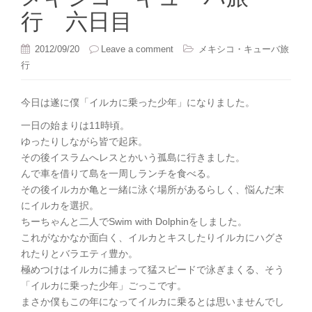
行 六日目
2012/09/20
Leave a comment
メキシコ・キューバ旅
行
今日は遂に僕「イルカに乗った少年」になりました。
一日の始まりは11時頃。
ゆったりしながら皆で起床。
その後イスラムへレスとかいう孤島に行きました。
んで車を借りて島を一周しランチを食べる。
その後イルカか亀と一緒に泳ぐ場所があるらしく、悩んだ末
にイルカを選択。
ちーちゃんと二人でSwim with Dolphinをしました。
これがなかなか面白く、イルカとキスしたりイルカにハグさ
れたりとバラエティ豊か。
極めつけはイルカに捕まって猛スピードで泳ぎまくる、そう
「イルカに乗った少年」ごっこです。
まさか僕もこの年になってイルカに乗るとは思いませんでし