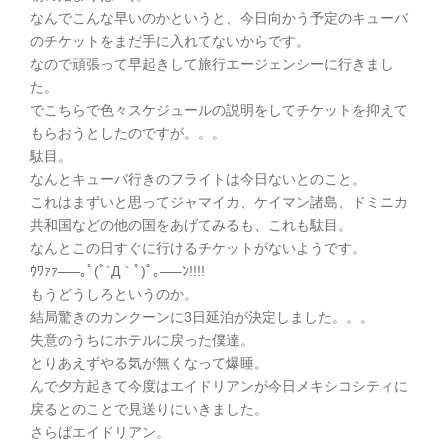
なんでこんな早いのかというと、今日向かう予定のキューバ
のチケットをまだ手に入れてないからです。
なので頑張って早起きして旅行エージェンシーに行きまし
た。
でこちらで色々スケジュールの説明をしてチケットを抑えて
もらおうとしたのですが。。。
駄目。
なんとキューバ行きのフライトは今日ないとのこと。
これはまずいと思ってジャマイカ、ケイマン諸島、ドミニカ
共和国などの他の国をあげてみるも、これも駄目。
なんとこの日すぐに行けるチケットがないようです。
ｳﾜｧｧ—–｡ﾟ(ﾟ´Д｀ﾟ)ﾟ｡—–ﾝ!!!!
もうどうしろというのか。
結局驚きのカンクーンに3日延泊が決定しました。。。
失意のうちにホテルに戻った僕達。
とりあえずやる気が無くなって爆睡。
んで夕方起きて今度はエイドリアンが今日メキシコシティに
戻るとのことで見送りにいきました。
さらばエイドリアン。