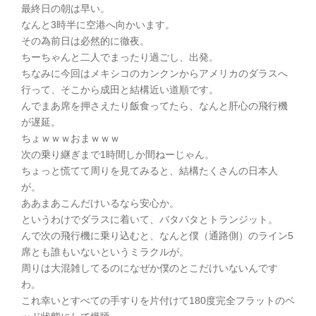
最終日の朝は早い。
なんと3時半に空港へ向かいます。
その為前日は必然的に徹夜。
ちーちゃんと二人でまったり過ごし、出発。
ちなみに今回はメキシコのカンクンからアメリカのダラスへ
行って、そこから成田と結構近い道順です。
んでまあ席を押さえたり飯食ってたら、なんと肝心の飛行機
が遅延。
ちょｗｗｗおまｗｗｗ
次の乗り継ぎまで1時間しか間ねーじゃん。
ちょっと慌てて周りを見てみると、結構たくさんの日本人
が。
ああまあこんだけいるなら安心か。
というわけでダラスに着いて、バタバタとトランジット。
んで次の飛行機に乗り込むと、なんと僕（通路側）のライン5
席とも誰もいないというミラクルが。
周りは大混雑してるのになぜか僕のとこだけいないんです
わ。
これ幸いとすべての手すりを片付けて180度完全フラットのベ