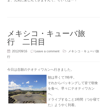
ま、元気に楽しんできますんで、そいではー！
メキシコ・キューバ旅
行 二日目
2012/09/16
Leave a comment
メキシコ・キューバ旅
行
今日は念願のテオティワカンへ行きました。
朝は早くて7時半。
それからパッキングして皆で朝食
を食べ、早々にテオティワカン
へ。
ドライブすること1時間（つか寝て
た）ようやく到着。