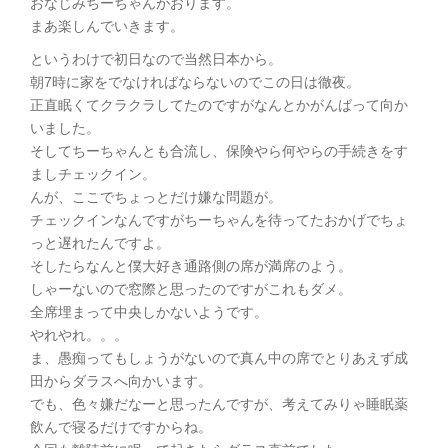
おなじみちーちゃんがおります。
まあ楽しんでいきます。
というわけで初日なので当然日本から。
朝7時に家をでなければならないのでこの日は徹夜。
正直眠くてクラクラしてたのですがなんとかがんばって向か
いました。
そしてちーちゃんとも合流し、保険やら何やらの手続きをす
ましチェックイン。
んが、ここでちょっとだけ嫌な問題が。
チェックインなんですがちーちゃんを待ってたおかげでちょ
っと遅れたんですよ。
そしたらなんと僕大好き通路側の席が満席のよう。
しゃーないので窓際と思ったのですがこれもダメ。
全席埋まって中央しかないようです。
やれやれ。。。
ま、愚痴ってもしょうがないので真ん中の席でとりあえず成
田からダラスへ向かいます。
でも、色々嫌だなーと思ったんですが、考えてみりゃ睡眠薬
飲んで寝るだけですからね。