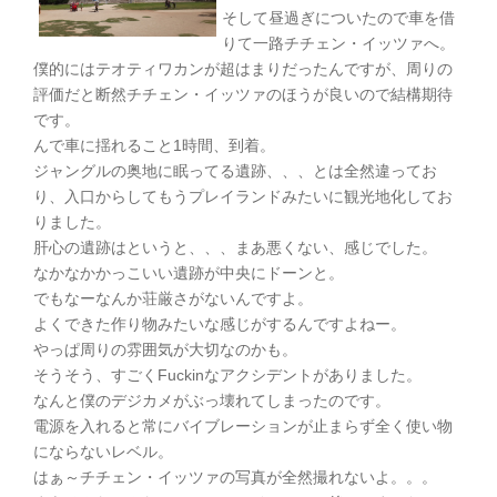
そして昼過ぎについたので車を借
りて一路チチェン・イッツァへ。
僕的にはテオティワカンが超はまりだったんですが、周りの
評価だと断然チチェン・イッツァのほうが良いので結構期待
です。
んで車に揺れること1時間、到着。
ジャングルの奥地に眠ってる遺跡、、、とは全然違ってお
り、入口からしてもうプレイランドみたいに観光地化してお
りました。
肝心の遺跡はというと、、、まあ悪くない、感じでした。
なかなかかっこいい遺跡が中央にドーンと。
でもなーなんか荘厳さがないんですよ。
よくできた作り物みたいな感じがするんですよねー。
やっぱ周りの雰囲気が大切なのかも。
そうそう、すごくFuckinなアクシデントがありました。
なんと僕のデジカメがぶっ壊れてしまったのです。
電源を入れると常にバイブレーションが止まらず全く使い物
にならないレベル。
はぁ～チチェン・イッツァの写真が全然撮れないよ。。。