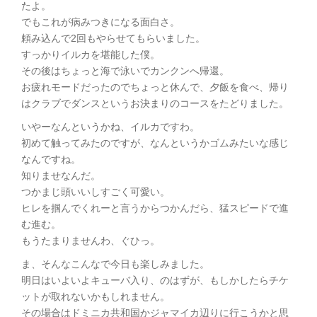
たよ。
でもこれが病みつきになる面白さ。
頼み込んで2回もやらせてもらいました。
すっかりイルカを堪能した僕。
その後はちょっと海で泳いでカンクンへ帰還。
お疲れモードだったのでちょっと休んで、夕飯を食べ、帰り
はクラブでダンスというお決まりのコースをたどりました。
いやーなんというかね、イルカですわ。
初めて触ってみたのですが、なんというかゴムみたいな感じ
なんですね。
知りませなんだ。
つかまじ頭いいしすごく可愛い。
ヒレを掴んでくれーと言うからつかんだら、猛スピードで進
む進む。
もうたまりませんわ、ぐひっ。
ま、そんなこんなで今日も楽しみました。
明日はいよいよキューバ入り、のはずが、もしかしたらチケ
ットが取れないかもしれません。
その場合はドミニカ共和国かジャマイカ辺りに行こうかと思