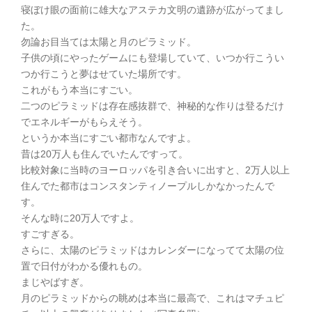
寝ぼけ眼の面前に雄大なアステカ文明の遺跡が広がってまし
た。
勿論お目当ては太陽と月のピラミッド。
子供の頃にやったゲームにも登場していて、いつか行こうい
つか行こうと夢はせていた場所です。
これがもう本当にすごい。
二つのピラミッドは存在感抜群で、神秘的な作りは登るだけ
でエネルギーがもらえそう。
というか本当にすごい都市なんですよ。
昔は20万人も住んでいたんですって。
比較対象に当時のヨーロッパを引き合いに出すと、2万人以上
住んでた都市はコンスタンティノープルしかなかったんで
す。
そんな時に20万人ですよ。
すごすぎる。
さらに、太陽のピラミッドはカレンダーになってて太陽の位
置で日付がわかる優れもの。
まじやばすぎ。
月のピラミッドからの眺めは本当に最高で、これはマチュピ