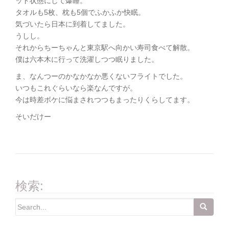
ッド状態にして爆睡。
タオルも5枚、枕も5個でふかふか快眠。
気づいたら日本に到着してました。
うしし。
それからちーちゃんと東京駅へ向かい寿司食べて解散。
僕は六本木に行って洗濯しつつ眠りました。
ま、なんつーのかなかなか悪くないフライトでした。
いつもこれぐらいなら楽なんですが。
今は時差ボケに悩まされつつもまったりくらしてます。
そいだけー
検索:
Search
for: