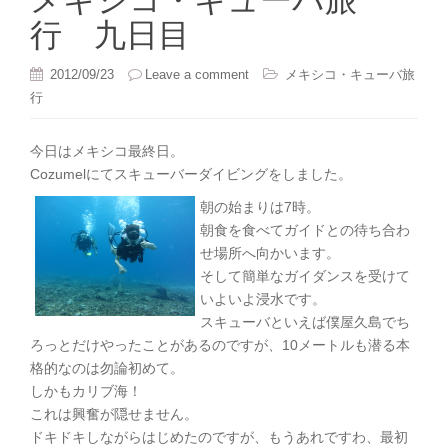
メキシコ・キューバ旅
行 九日目
2012/09/23
Leave a comment
メキシコ・キューバ旅
行
今日はメキシコ最終日。
Cozumelにてスキューバーダイビングをしました。
朝の始まりは7時。
朝食を食べてガイドとの待ち合わ
せ場所へ向かいます。
そして簡単なガイダンスを受けて
いよいよ浸水です。
スキューバといえば僕屋久島でち
ろっとだけやったことがあるのですが、10メートルも潜る本
格的なのは勿論初めて。
しかもカリブ海！
これは興奮が隠せません。
ドキドキしながらはじめたのですが、もうあれですわ、最初