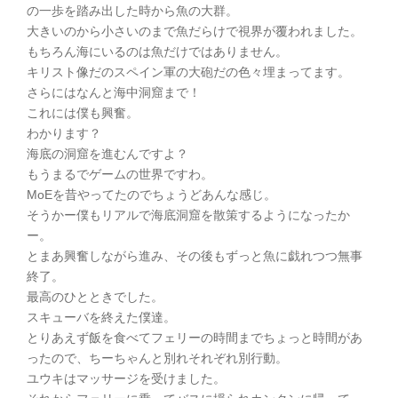
の一歩を踏み出した時から魚の大群。
大きいのから小さいのまで魚だらけで視界が覆われました。
もちろん海にいるのは魚だけではありません。
キリスト像だのスペイン軍の大砲だの色々埋まってます。
さらにはなんと海中洞窟まで！
これには僕も興奮。
わかります？
海底の洞窟を進むんですよ？
もうまるでゲームの世界ですわ。
MoEを昔やってたのでちょうどあんな感じ。
そうかー僕もリアルで海底洞窟を散策するようになったか
ー。
とまあ興奮しながら進み、その後もずっと魚に戯れつつ無事
終了。
最高のひとときでした。
スキューバを終えた僕達。
とりあえず飯を食べてフェリーの時間までちょっと時間があ
ったので、ちーちゃんと別れそれぞれ別行動。
ユウキはマッサージを受けました。