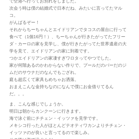
で空港へ行ってお別れをしました。
次会う時は僕の結婚式で日本だね、みたいに言ってたマル
コ。
がんばるぞー！
それからちーちゃんとエイドリアンでタコスの屋台に行って
食べて（1個16円！）、ちーちゃんが行きたがってたフリー
ダ・カーロの家を見学し、僕が行きたがってた世界遺産の大
学を見て、エイドリアンの家に到着です。
つかエイドリアンの家凄すぎワロタってやつでした。
家が何階あるのかわからない作りで、プールだのバーだのジ
ムだのサウナだのなんでもござれ。
庭も超広くて家具もめちゃお洒落。
おまえこんな金持ちなのになんで僕にお金借りてるん
だ。。。
ま、こんな感じでしょうか。
明日は朝からカンクーンに行きます。
海で泳ぐ前にチチェン・イッツァを見学です。
メキシコ行った人がほとんどテオティワカンよりチチェン・
イッツァのが良いと言ってるので楽しみ。