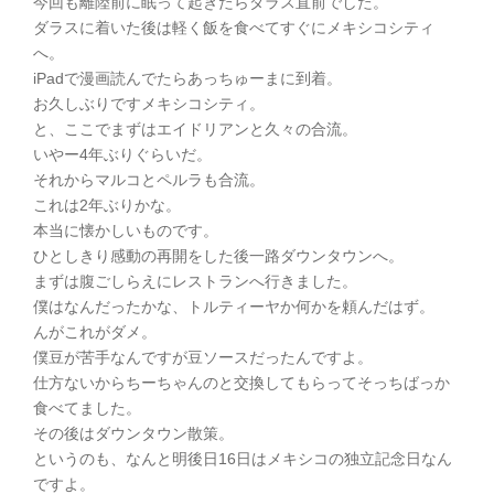
今回も離陸前に眠って起きたらダラス直前でした。
ダラスに着いた後は軽く飯を食べてすぐにメキシコシティ
へ。
iPadで漫画読んでたらあっちゅーまに到着。
お久しぶりですメキシコシティ。
と、ここでまずはエイドリアンと久々の合流。
いやー4年ぶりぐらいだ。
それからマルコとペルラも合流。
これは2年ぶりかな。
本当に懐かしいものです。
ひとしきり感動の再開をした後一路ダウンタウンへ。
まずは腹ごしらえにレストランへ行きました。
僕はなんだったかな、トルティーヤか何かを頼んだはず。
んがこれがダメ。
僕豆が苦手なんですが豆ソースだったんですよ。
仕方ないからちーちゃんのと交換してもらってそっちばっか
食べてました。
その後はダウンタウン散策。
というのも、なんと明後日16日はメキシコの独立記念日なん
ですよ。