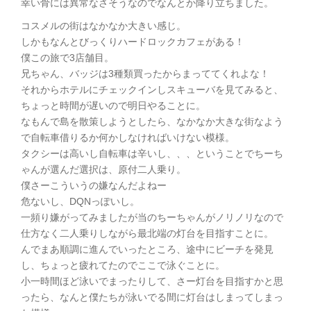
幸い骨には異常なさそうなのでなんとか降り立ちました。
コスメルの街はなかなか大きい感じ。
しかもなんとびっくりハードロックカフェがある！
僕この旅で3店舗目。
兄ちゃん、バッジは3種類買ったからまっててくれよな！
それからホテルにチェックインしスキューバを見てみると、
ちょっと時間が遅いので明日やることに。
なもんで島を散策しようとしたら、なかなか大きな街なよう
で自転車借りるか何かしなければいけない模様。
タクシーは高いし自転車は辛いし、、、ということでちーち
ゃんが選んだ選択は、原付二人乗り。
僕さーこういうの嫌なんだよねー
危ないし、DQNっぽいし。
一頻り嫌がってみましたが当のちーちゃんがノリノリなので
仕方なく二人乗りしながら最北端の灯台を目指すことに。
んでまあ順調に進んでいったところ、途中にビーチを発見
し、ちょっと疲れてたのでここで泳ぐことに。
小一時間ほど泳いでまったりして、さー灯台を目指すかと思
ったら、なんと僕たちが泳いでる間に灯台はしまってしまっ