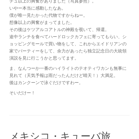
チュ以上の興奮がありました（写真参照）。
いやー本当に感動したなあ。
僕が唯一見たかった代物ですからねー。
想像以上の興奮がまってました。
その後はケツアルコアトルの神殿を覗いて、帰還。
途中ランチを食べてハードロックカフェに寄ってもらい、シ
ョッピングモールで買い物をして、これからエイドリアンの
家でパーティーをして、余力があったら独立記念日の大統領
演説を見に行こうかと思ってます。
ま、なんつーか一番のハイライトのテオティワカンも無事に
見れて（天気予報は雨だったんだけど晴天！）大満足。
後はカンクーンで泳ぐだけですわー。
そいだけー！
メキシコ・キューバ旅