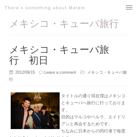
There’s something about Metem
T
o
メキシコ・キューバ旅行
g
g
l
e
メキシコ・キューバ旅
n
行 初日
a
v
i
2012/09/15
Leave a comment
メキシコ・キューバ旅
g
行
a
t
タイトルの通り現在僕はメキシコ
i
とキューバへ旅行に行っておりま
o
す。
n
目的はマルコやペルラ、エイドリ
アンと再会するためです。
ちなみに日本からの同行者で毎度