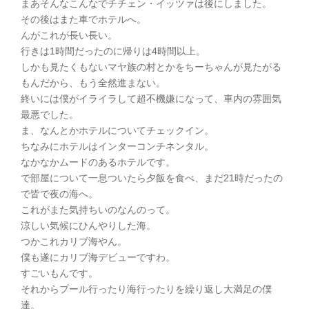
まあそんなこんなでチチェン・イッツァは後にしました。
その後はまた車でホテルへ。
んがこれが長い長い。
行きは1時間だったのに帰りは4時間以上。
しかも見たくもないマヤ族の村とかをちーちゃんが見たがる
もんだから、もう全然進まない。
終いには僕がイライラして超不機嫌になって、車内の雰囲気
最悪でした。
ま、なんとかホテルについてチェックイン。
ちなみにホテルはインターコンチネンタル。
なかなかムードのあるホテルです。
で部屋について一息ついたら夕飯を食べ、まだ21時だったの
で皆で夜の海へ。
これがまた気持ちいのなんのって。
涼しい気候にひんやりした海。
つかこれカリブ海やん。
僕も遂にカリブ海デビューですわ。
すごいもんです。
それからプール行ったり海行ったりを繰り返し大満足の僕
達。