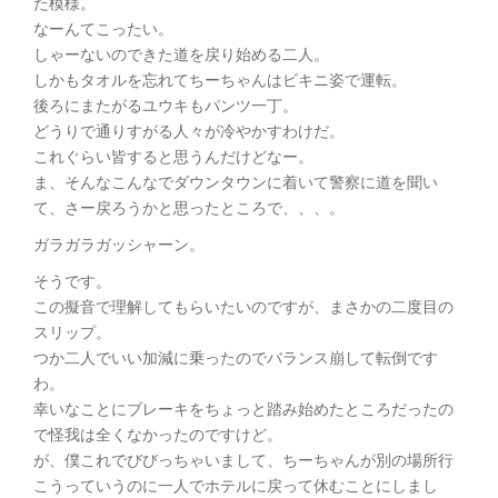
た模様。
なーんてこったい。
しゃーないのできた道を戻り始める二人。
しかもタオルを忘れてちーちゃんはビキニ姿で運転。
後ろにまたがるユウキもパンツ一丁。
どうりで通りすがる人々が冷やかすわけだ。
これぐらい皆すると思うんだけどなー。
ま、そんなこんなでダウンタウンに着いて警察に道を聞い
て、さー戻ろうかと思ったところで、、、。
ガラガラガッシャーン。
そうです。
この擬音で理解してもらいたいのですが、まさかの二度目の
スリップ。
つか二人でいい加減に乗ったのでバランス崩して転倒です
わ。
幸いなことにブレーキをちょっと踏み始めたところだったの
で怪我は全くなかったのですけど。
が、僕これでびびっちゃいまして、ちーちゃんが別の場所行
こうっていうのに一人でホテルに戻って休むことにしまし