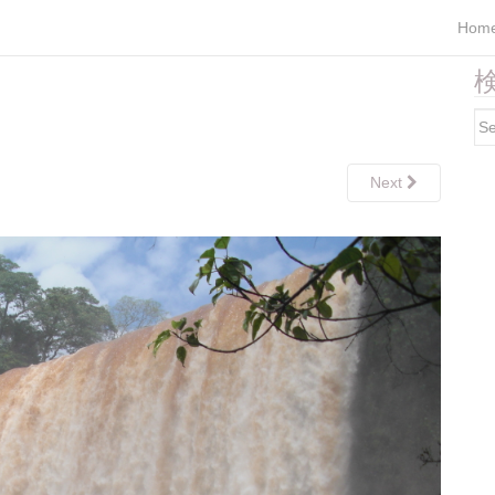
Hom
検
Se
for
Next