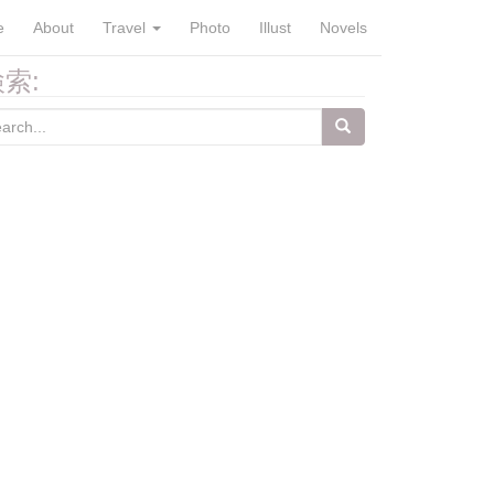
e
About
Travel
Photo
Illust
Novels
索:
arch
: