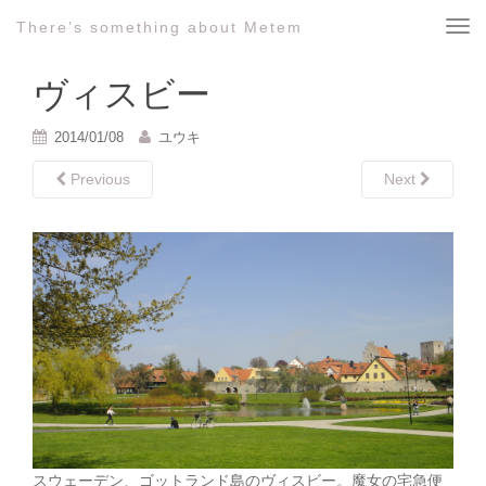
There’s something about Metem
T
o
g
ヴィスビー
g
l
2014/01/08
ユウキ
e
Previous
Next
n
a
v
i
g
a
t
i
o
n
スウェーデン、ゴットランド島のヴィスビー。魔女の宅急便