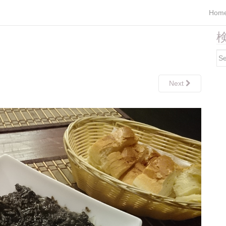
Hom
検
Se
for
Next