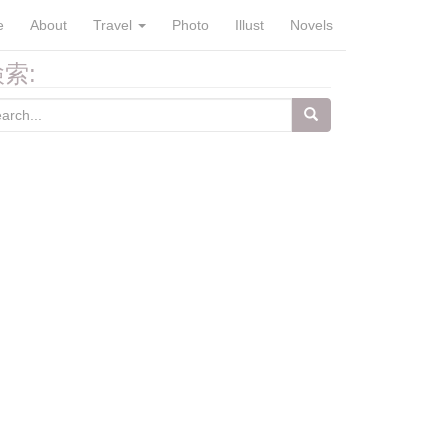
e
About
Travel
Photo
Illust
Novels
索:
arch
: