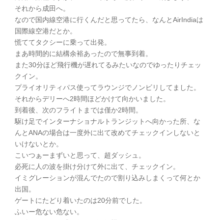
それから成田へ。
なので国内線空港に行くんだと思ってたら、なんとAirIndiaは
国際線空港だとか。
慌ててタクシーに乗って出発。
まあ時間的に結構余裕あったので無事到着。
また30分ほど飛行機が遅れてるみたいなのでゆったりチェッ
クイン。
プライオリティパス使ってラウンジでノンビリしてました。
それからデリーへ2時間ほどかけて向かいました。
到着後、次のフライトまでは僅か2時間。
駆け足でインターナショナルトランジットへ向かった所、な
んとANAの場合は一度外に出て改めてチェックインしないと
いけないとか。
こいつぁーまずいと思って、超ダッシュ。
必死に人の波を掛け分けて外に出て、チェックイン。
イミグレーションが混んでたので割り込みしまくって何とか
出国。
ゲートにたどり着いたのは20分前でした。
ふいー危ない危ない。