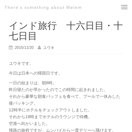
There’s something about Metem
T
o
g
インド旅行 十六日目・十
g
七日目
l
e
2015/11/20
ユウキ
n
a
v
ユウキです。
i
今日は日本への帰国日です。
g
a
一日の始まりは、朝8時。
t
昨日寝たのが早かったのでこの時間に起きれました。
i
それから豪華な朝食バッフェを食べて、プールで一休みした
o
後パッキング。
n
12時半にホテルをチェックアウトしました。
それから18時までホテルのラウンジで待機。
空港へ向かいました。
帰路の旅程ですが、ムンバイから一度デリーへ飛びます。