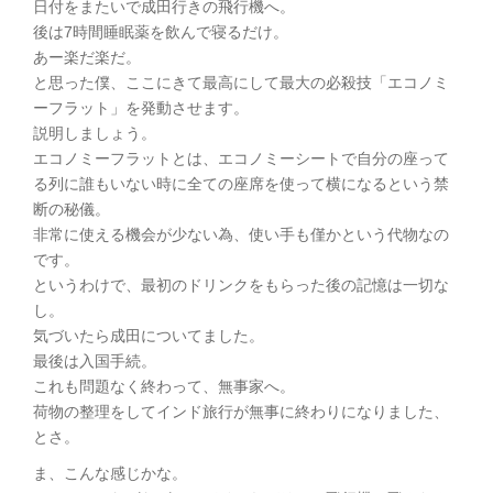
日付をまたいで成田行きの飛行機へ。
後は7時間睡眠薬を飲んで寝るだけ。
あー楽だ楽だ。
と思った僕、ここにきて最高にして最大の必殺技「エコノミ
ーフラット」を発動させます。
説明しましょう。
エコノミーフラットとは、エコノミーシートで自分の座って
る列に誰もいない時に全ての座席を使って横になるという禁
断の秘儀。
非常に使える機会が少ない為、使い手も僅かという代物なの
です。
というわけで、最初のドリンクをもらった後の記憶は一切な
し。
気づいたら成田についてました。
最後は入国手続。
これも問題なく終わって、無事家へ。
荷物の整理をしてインド旅行が無事に終わりになりました、
とさ。
ま、こんな感じかな。