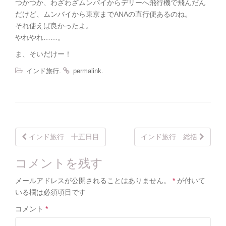
つかつか、わざわざムンバイからデリーへ飛行機で飛んだん
だけど、ムンバイから東京までANAの直行便あるのね。
それ使えば良かったよ。
やれやれ……。
ま、そいだけー！
.
.
インド旅行
permalink
Post
インド旅行 十五日目
インド旅行 総括
navigation
コメントを残す
メールアドレスが公開されることはありません。
*
が付いて
いる欄は必須項目です
コメント
*