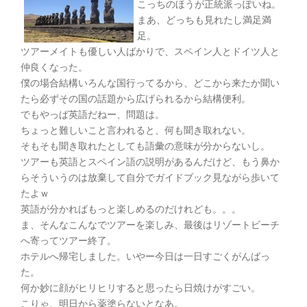
こっちのほうが正統派っぽいね。
まあ、どっちも見れたし満足満
足。
ツアーメイトも優しい人ばかりで、スペイン人とドイツ人と
仲良くなった。
僕の場合結構いろんな国行ってるから、どこから来たか聞い
たら必ずその国の話題から広げられるから結構便利。
でもやっぱ英語だねー、問題は。
ちょっと難しいこと言われると、何も聞き取れない。
そもそも聞き取れたとしても語彙の意味が分からないし。
ツアーも英語とスペイン語の説明があるんだけど、もう鼻か
らそういうのは放棄して自分でガイドブック見ながら歩いて
たよｗ
英語が分かればもっと楽しめるのだけれども。。。
ま、そんなこんなでツアーを楽しみ、最後はリゾートビーチ
へ寄ってツアー終了。
ホテルへ帰宅しました。いやー今日は一日すごくがんばっ
た。
何か妙に顔がヒリヒリすると思ったら日焼けがすごい。
こりゃ、明日から薬塗らないとなあ。