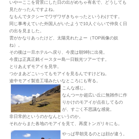
いやーここを背景にした日の出がめちゃ有名で、どうしても
見たかったんですよね。
なもんでタクシーでワザワザきちゃったというわけです。
同じ事考えていた外国人がいたようで10人ぐらいで仲良く日
の出を見ました。
雲がかなりあったけど、太陽見れたよー（TOP画像の奴
ね）。
その後は一旦ホテルへ戻り、今度は朝9時に出発。
今度は正真正銘イースター島一日観光ツアーです。
とりあえずモアイを見学。
つかまあどこいってもモアイを見るんですけどね。
途中モアイ製造工場みたいなところにも寄る。
こんな感じ。
なんつーか超広い丘に無雑作に作
りかけのモアイが点在してるの
が、すごく不思議な感覚。
非日常的というのかなんというのか。
それからまた各地のモアイを見て、再度トンガリキにも。
やっぱ早朝見るのとは顔が違う。