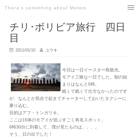
There’s something about Metem
T
o
g
チリ･ボリビア旅行 四日
g
目
l
e
2011/01/10
ユウキ
n
a
v
今日は一日イースター島観光。
i
モアイ三昧な一日でした。朝の始
g
まりはなんと5時。
a
眠くて眠くて仕方なかったのです
t
が、なんとか気合で起きてチャーターしておいたタクシーに
i
乗り込む。
o
目的はアフ・トンガリキ。
n
ここは15体のモアイが並ぶすごく有名スポット。
6時30分に到着して、僕が見たものは、、、。
そう、日の出でした！