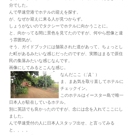
分でした。
んで早速空港でホテルの迎えを探す。
が、なぜか迎えに来る人が見つからず。
しょうがないのでタクシーでホテルに向かうことに。
と、向かってる間に景色を見てたのですが、何やら想像と違
う雰囲気が。
そう、ガイドブックには舗装された道があって、ちょっとし
た町があるみたいな感じだったのですが、実際はまるで原住
民の集落みたいな感じなんです。
画像にしてみるとこんな感じ。
なんだここ（;´Д｀）
ま、まあ気を取り直してホテルに
チェックイン。
このホテルはイースター島で唯一
日本人が駐在しているホテル。
別に英語でも良かったのですが、念には念を入れてここにし
ました。
んで早速受付の人に日本人スタッフ出せ、と言ってみる
と、、、。