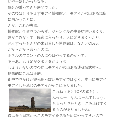
いやー嬉しかったなあ。
気分が乗ってきた瞬間でした。
その後はとりあえずモアイ博物館と、モアイが沢山ある場所
に向かうことに。
んが、これが失敗。
博物館が全然見つからず、ジャングルの中を彷徨いまくり。
道が全然なくて、民家に入ったり、人に聞きまくったり、
色々すったもんだの末到着した博物館は、なんとClose。
だからだから言ったのに。
ホテルのフロントの人に今日やってるのかって。
あーあ、もう足がクタクタだよ（涙
しょうがないので今度はモアイが沢山ある通称儀式村へ。
結果的にこれは正解。
街中で見かけた観光用っぽいモアイではなく、本当にモアイ
モアイした感じのモアイがそこにありました。
これね（あとTOPの奴も）。
んっんー なんつーんでしょう。
ちょっと見たとき、こみ上げてく
るものがありましたね。
僕は遥々日本からこのモアイを見るためにやってきたので