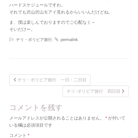
ハードスケジュールですわ。
それでも沢山沢山モアイ見れるからいいんだけどね。
ま、僕は楽しんでおりますのでご心配なく～
そいだけー。
.
.
チリ・ボリビア旅行
permalink
Post
チリ・ボリビア旅行 一日・二日目
navigation
チリ･ボリビア旅行 四日目
コメントを残す
メールアドレスが公開されることはありません。
*
が付いて
いる欄は必須項目です
コメント
*