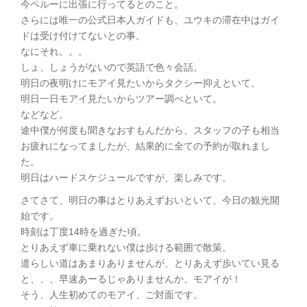
今ペルーに出張に行ってるとのこと。
さらには唯一の公式日本人ガイドも、ユウキの滞在中はガイ
ドは受け付けてないとの事。
なにそれ。。。
しょ、しょうがないので英語で色々会話。
明日の夜明けにモアイ見たいからタクシー抑えといて。
明日一日モアイ見たいからツアー調べといて。
などなど。
途中僕が何度も聞きなおすもんだから、スタッフの子も相当
お疲れになってましたが、結果的に全ての予約が取れまし
た。
明日はハードスケジュールですが、楽しみです。
さてさて、明日の事はとりあえずおいといて、今日の観光開
始です。
時刻は丁度14時を過ぎた頃。
とりあえず車に乗れない僕は歩ける範囲で散策。
道らしい道はあまりありませんが、とりあえず歩いてい見る
と、、、早速あーるじゃありませんか、モアイが！
そう、人生初めてのモアイ、ご対面です。