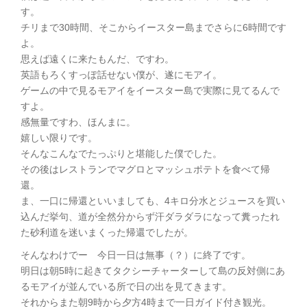
す。
チリまで30時間、そこからイースター島までさらに6時間です
よ。
思えば遠くに来たもんだ、ですわ。
英語もろくすっぽ話せない僕が、遂にモアイ。
ゲームの中で見るモアイをイースター島で実際に見てるんで
すよ。
感無量ですわ、ほんまに。
嬉しい限りです。
そんなこんなでたっぷりと堪能した僕でした。
その後はレストランでマグロとマッシュポテトを食べて帰
還。
ま、一口に帰還といいましても、4キロ分水とジュースを買い
込んだ挙句、道が全然分からず汗ダラダラになって糞ったれ
た砂利道を迷いまくった帰還でしたが。
そんなわけでー 今日一日は無事（？）に終了です。
明日は朝5時に起きてタクシーチャーターして島の反対側にあ
るモアイが並んでいる所で日の出を見てきます。
それからまた朝9時から夕方4時まで一日ガイド付き観光。