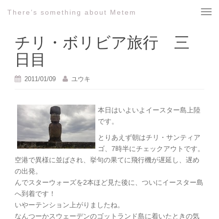
There’s something about Metem
T
o
g
チリ・ボリビア旅行 三
g
日目
l
e
2011/01/09
ユウキ
n
a
v
本日はいよいよイースター島上陸
i
です。
g
a
とりあえず朝はチリ・サンティア
t
ゴ、7時半にチェックアウトです。
i
空港で異様に並ばされ、挙句の果てに飛行機が遅延し、遅め
o
の出発。
n
んでスターウォーズを2本ほど見た後に、ついにイースター島
へ到着です！
いやーテンション上がりましたね。
なんつーかスウェーデンのゴットランド島に着いたときの気