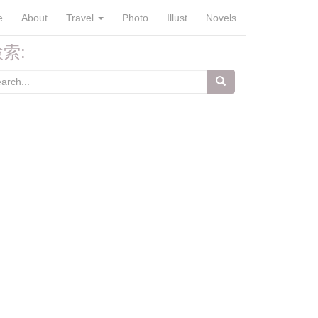
e
About
Travel
Photo
Illust
Novels
索:
arch
: