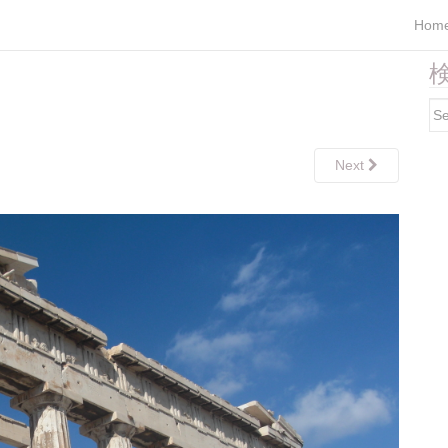
Hom
検
Se
for
Next