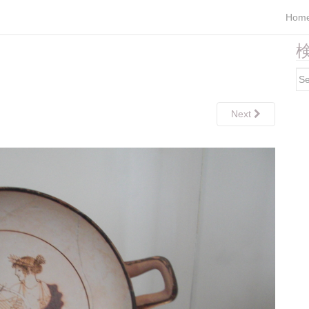
Hom
検
Se
for
Next