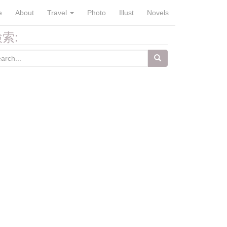
e
About
Travel
Photo
Illust
Novels
索:
arch
: