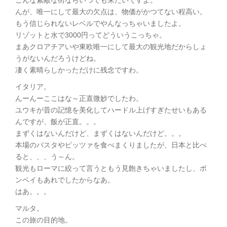
こんな素敵な街ならいつでも来たいですよ。
んが、唯一にして最大の欠点は、物価がかつてない程高い。
もう信じられないレベルでやんなっちゃいましたよ。
リゾットと水で3000円ってどういうこっちゃ。
まあクロアチアいや東欧唯一にして最大の観光地だからしょ
うがないんだろうけどね。
凄く素晴らしかっただけに残念ですわ。
イタリア。
んーんーここはな～正直微妙でしたわ。
ユウキが昔の記憶を美化してハードル上げすぎたせいもある
んですが、飯が正直。。。
まずくはないんだけど、まずくはないんだけど。。。
本場のパスタやピッツァを食べまくりましたが、日本と比べ
ると、、、う～ん。
観光もローマに絞って言うともう見飽きちゃいましたし、ポ
ンペイもあれでしたからなあ。
はあ。。。
マルタ。
この旅の目的地。