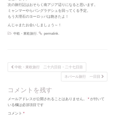
次の旅行記はおそらく南アジア辺りになると思います。
ミャンマーやらバングラデシュを回ってくる予定。
もう大理石のヨーロッパは飽きたよ！
んじゃまたお会いしましょう～！
.
.
中欧・東欧旅行
permalink
Post
中欧・東欧旅行 二十六日目・二十七日目
navigation
ネパール旅行 一日目
コメントを残す
メールアドレスが公開されることはありません。
*
が付いて
いる欄は必須項目です
コメント
*