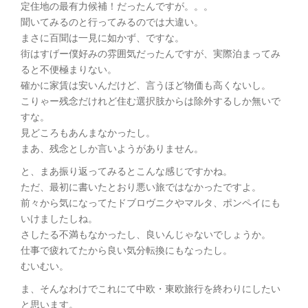
定住地の最有力候補！だったんですが。。。
聞いてみるのと行ってみるのでは大違い。
まさに百聞は一見に如かず、ですな。
街はすげー僕好みの雰囲気だったんですが、実際泊まってみ
ると不便極まりない。
確かに家賃は安いんだけど、言うほど物価も高くないし。
こりゃー残念だけれど住む選択肢からは除外するしか無いで
すな。
見どころもあんまなかったし。
まあ、残念としか言いようがありません。
と、まあ振り返ってみるとこんな感じですかね。
ただ、最初に書いたとおり悪い旅ではなかったですよ。
前々から気になってたドブロヴニクやマルタ、ポンペイにも
いけましたしね。
さしたる不満もなかったし、良いんじゃないでしょうか。
仕事で疲れてたから良い気分転換にもなったし。
むいむい。
ま、そんなわけでこれにて中欧・東欧旅行を終わりにしたい
と思います。