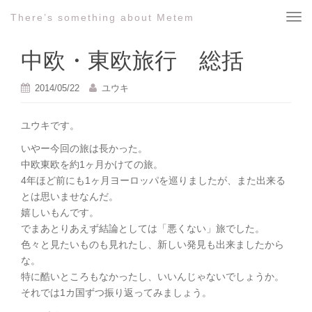
There’s something about Metem
T
o
g
中欧・東欧旅行 総括
g
l
2014/05/22
ユウキ
e
n
ユウキです。
a
v
いやー今回の旅は長かった。
i
中欧東欧を約1ヶ月かけての旅。
g
4年ほど前にも1ヶ月ヨーロッパを巡りましたが、また出来る
a
とは思いませなんだ。
t
嬉しいもんです。
i
でまあとりあえず結論としては「悪くない」旅でした。
o
色々と見たいものも見れたし、新しい発見も出来ましたから
n
な。
特に酷いところもなかったし、いいんじゃないでしょうか。
それでは1カ国ずつ振り返ってみましょう。