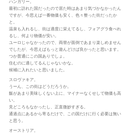
ハンガリー。
最初に訪れた国だったので居た時はあまり気づかなかったん
ですが、今思えば一番物価も安く、色々整った街だったか
と。
温泉も入れるし、街は適度に栄えてるし、フォアグラ食べれ
るし、何より物価が安い。
ユーロじゃなかったので、両替が面倒であまり楽しめません
でしたが、今思えばもっと遊んどけば良かったと思います。
つか普通にこの国ありでしょ。
住むのに適してるんじゃないかな。
候補に入れたいと思いました。
スロヴァキア。
うーん、この街はどうだろうか。
飯があまり美味しくない上に、マイナーなくせして物価も高
い。
見どころもなかったし、正直微妙すぎる。
通過点にあるから寄るだけで、この国だけに行く必要は無い
と思う。
オーストリア。