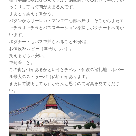
っくりしても時間があまるんです。
まあとりあえず向かう。
パタンからは一旦カトマンズ中心部へ帰り、そこからまたエ
ッチラオッチラとバスステーションを探しボダナートへ向か
います。
ボダナートもバスで揺られること40分程。
お値段25ルピー（30円ぐらい）。
笑えるぐらい安い。
で到着、と。
この街は何があるかというとチベット仏教の巡礼地、ネパー
ル最大のストゥーパ（仏塔）があります。
まあ口で説明してもわからんと思うので写真を見てくださ
い。