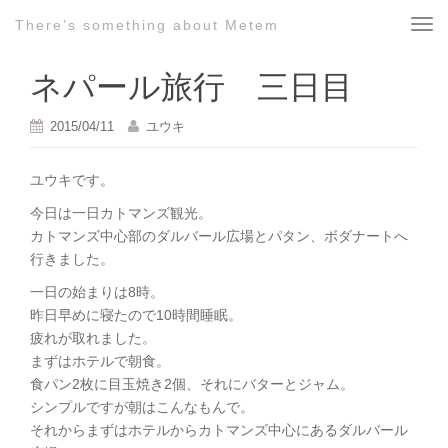
There’s something about Metem
T
o
g
ネパール旅行 三日目
g
l
2015/04/11
ユウキ
e
n
ユウキです。
a
v
今日は一日カトマンズ観光。
i
カトマンズ中心部のダルバール広場とパタン、ボダナートへ
g
行きました。
a
一日の始まりは8時。
t
昨日早めに寝たので10時間睡眠。
i
疲れが取れました。
o
まずはホテルで朝食。
n
食パン2枚に目玉焼き2個、それにバターとジャム。
シンプルですが朝はこんなもんで。
それからまずはホテルからカトマンズ中心にあるダルバール