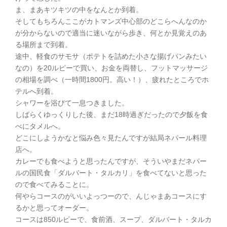
ま、まあキツキツの中をなんとか到着。
そしてもちろんここがカトマンズ中心部のどこらへんなのか
が分からないので適当に迷いながら歩き、何とか見覚えのあ
る場所まで到着。
途中、軽食のサモサ（ポテトを詰めた小さな揚げパンみたい
なの）を20ルピーで買い、お金を両替し、フットマッサージ
の相場を調べ（一時間1800円。高い！）、疲れたところでホ
テルへ到着。
シャワーを浴びて一息つきました。
しばらくゆっくりした後、まだ18時過ぎだったので夕飯を食
べにタメルへ。
どこにしようかなと悩み色々見たんですが結局ネパール料理
店へ。
カレーでも食べようと思ったんですが、そういやまだネパー
ルの国民食「ダルバート・タルカリ」を食べてないと思った
ので食べてみることに。
何やらコースのがいいよっつーので、んじゃまあコースにす
るかと思ってオーダー。
コースは850ルピーで、食前酒、スープ、ダルバート・タルカ