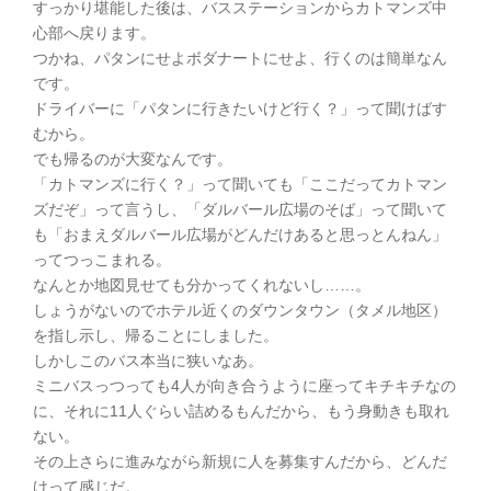
すっかり堪能した後は、バスステーションからカトマンズ中
心部へ戻ります。
つかね、パタンにせよボダナートにせよ、行くのは簡単なん
です。
ドライバーに「パタンに行きたいけど行く？」って聞けばす
むから。
でも帰るのが大変なんです。
「カトマンズに行く？」って聞いても「ここだってカトマン
ズだぞ」って言うし、「ダルバール広場のそば」って聞いて
も「おまえダルバール広場がどんだけあると思っとんねん」
ってつっこまれる。
なんとか地図見せても分かってくれないし……。
しょうがないのでホテル近くのダウンタウン（タメル地区）
を指し示し、帰ることにしました。
しかしこのバス本当に狭いなあ。
ミニバスっつっても4人が向き合うように座ってキチキチなの
に、それに11人ぐらい詰めるもんだから、もう身動きも取れ
ない。
その上さらに進みながら新規に人を募集すんだから、どんだ
けって感じだ。