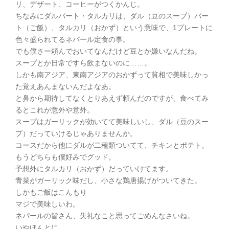
リ、デザート、コーヒーがつくかんじ。
ちなみにダルバート・タルカリは、ダル（豆のスープ）バー
ト（ご飯）、タルカリ（おかず）という意味で、1プレートに
色々盛られてるネパール定食の事。
でも僕さー頼んでおいてなんだけど豆とか嫌いなんだね。
スープとか日常ですら飲まないのに……。
しかも南アジア、東南アジアのおかずって貧相で美味しかっ
た覚えあんまないんだよなあ。
と鼻から期待してなくとりあえず頼んだのですが、食べてみ
るとこれが意外や意外。
スープはガーリックが効いてて美味しいし、ダル（豆のスー
プ）だっていけるじゃありませんか。
コースだから他にダルが二種類ついてて、チキンとポテト。
もうどちらも僕好みでグッド。
予想外にタルカリ（おかず）だっていけてます。
青菜がガーリック味だし、小さな鶏唐揚げがついてきた。
しかもご飯はこんもり
マジで美味しいわ。
ネパールの皆さん、失礼なこと思ってごめんなさいね。
いやほんとに。