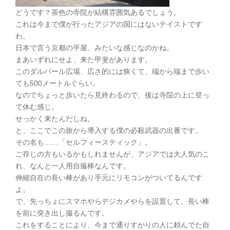
どうです？茶色の寺院が結構雰囲気あるでしょう。
これは今まで僕が行ったアジアの国にはないテイストです
わ。
日本で言う京都の平屋、みたいな感じなのかね。
まあいずれにせよ、来た甲斐があります。
このダルバール広場、広さ的には狭くて、端から端まで歩い
ても500メートルぐらい。
なのでちょっと歩いたら見終わるので、後は寺院の上に登っ
て休む感じ。
せっかく来たんだしね。
と、ここでこの旅から導入する僕の必殺武器の出番です。
その名も……「セルフィースティック」。
ご存じの方もいるかもしれませんが、アジアでは大人気のこ
れ、なんと一人用自撮棒なんです。
伸縮自在の長い棒があり手元にリモコンがついてるんです
よ。
で、先っちょにスマホやらデジカメやらを設置して、長い棒
を前に突き出し撮るんです。
これをすることにより、今まで通りすがりの人に頼んでた自