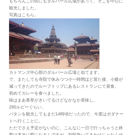
もちろんこの街にもダルバール広場があって、そこを中心に
観光しました。
写真はこちら。
カトマンズ中心部のダルバール広場と似てます。
で、またしても寺院で休みつつ小一時間ほど居た後、小腹が
減ってきたのでルーフトップにあるレストランにて昼食。
初めてカレーを食べました。
味はまあ香草がきいてるけどなかなか美味し。
280ルピーぐらい。
パタンを観光してもまだ14時頃だったので、今度はボダナー
トへ行くことに。
ただでさえ予定がないのに、こんなに一日で行っちゃうと終
盤は本当に暇になるんですが、別段急いてるわけじゃなくゆ