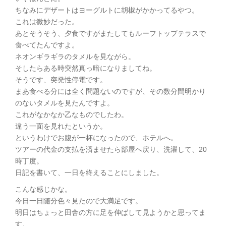
ちなみにデザートはヨーグルトに胡椒がかかってるやつ。
これは微妙だった。
あとそうそう、夕食ですがまたしてもルーフトップテラスで
食べてたんですよ。
ネオンギラギラのタメルを見ながら。
そしたらある時突然真っ暗になりましてね。
そうです、突発性停電です。
まあ食べる分には全く問題ないのですが、その数分間明かり
のないタメルを見たんですよ。
これがなかなか乙なものでしたわ。
違う一面を見れたというか。
というわけでお腹が一杯になったので、ホテルへ。
ツアーの代金の支払を済ませたら部屋へ戻り、洗濯して、20
時丁度。
日記を書いて、一日を終えることにしました。
こんな感じかな。
今日一日随分色々見たので大満足です。
明日はちょっと田舎の方に足を伸ばして見ようかと思ってま
す。