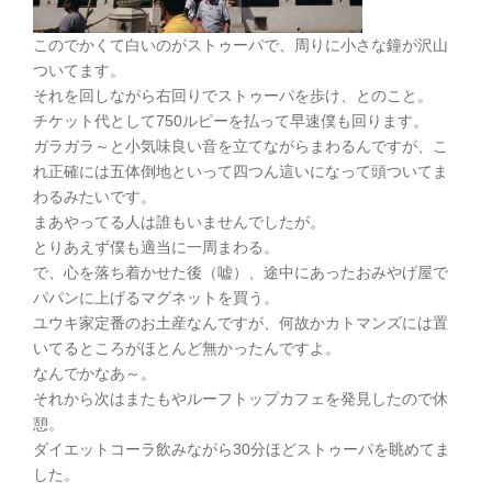
このでかくて白いのがストゥーパで、周りに小さな鐘が沢山
ついてます。
それを回しながら右回りでストゥーパを歩け、とのこと。
チケット代として750ルピーを払って早速僕も回ります。
ガラガラ～と小気味良い音を立てながらまわるんですが、こ
れ正確には五体倒地といって四つん這いになって頭ついてま
わるみたいです。
まあやってる人は誰もいませんでしたが。
とりあえず僕も適当に一周まわる。
で、心を落ち着かせた後（嘘）、途中にあったおみやげ屋で
パパンに上げるマグネットを買う。
ユウキ家定番のお土産なんですが、何故かカトマンズには置
いてるところがほとんど無かったんですよ。
なんでかなあ～。
それから次はまたもやルーフトップカフェを発見したので休
憩。
ダイエットコーラ飲みながら30分ほどストゥーパを眺めてま
した。