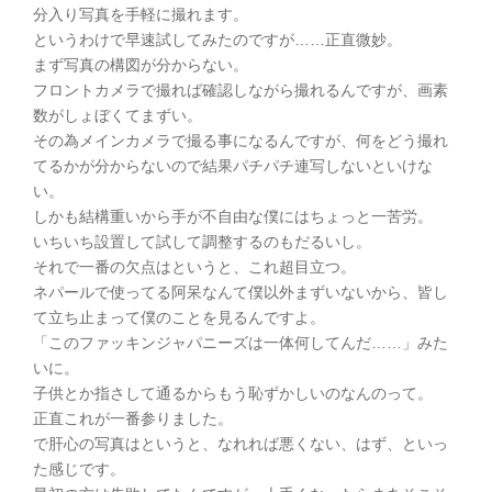
分入り写真を手軽に撮れます。
というわけで早速試してみたのですが……正直微妙。
まず写真の構図が分からない。
フロントカメラで撮れば確認しながら撮れるんですが、画素
数がしょぼくてまずい。
その為メインカメラで撮る事になるんですが、何をどう撮れ
てるかが分からないので結果パチパチ連写しないといけな
い。
しかも結構重いから手が不自由な僕にはちょっと一苦労。
いちいち設置して試して調整するのもだるいし。
それで一番の欠点はというと、これ超目立つ。
ネパールで使ってる阿呆なんて僕以外まずいないから、皆し
て立ち止まって僕のことを見るんですよ。
「このファッキンジャパニーズは一体何してんだ……」みた
いに。
子供とか指さして通るからもう恥ずかしいのなんのって。
正直これが一番参りました。
で肝心の写真はというと、なれれば悪くない、はず、といっ
た感じです。