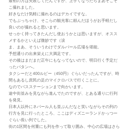
最初の方は失敗してたんですが、上手くなったらまあそこそ
こ撮れました。
好きなだけ気軽に撮れるのはデカイですな。
でもぶっちゃけ、そこらの観光客に頼んだほうがお手軽だし
良いのが撮れると思います。
せっかく持ってきたんだし使おうかとは思いますが、オスス
メするかといえば微妙です（涙
ま、まあ、そういうわけでダルバール広場を堪能。
予想通りの出来栄えに大満足です。
その後はまだまだ正午にもなってないので、明日行く予定だ
ったパタンへ。
タクシーだと400ルピー（450円）ぐらいだったんですが、時
間もあるし庶民の足のマイクロバスで行くことに。
なのでバスステーションまで向かいます。
途中街並みを見ながら進んでたのですが、とある通りに行列
を発見。
日本人以外にネパール人も並ぶんだなと笑いながらその列の
行方を見に行ったところ、ここはディズニーランドかっつー
ぐらい長い列でした。
街の1区間を何重にも列を作って取り囲み、中心の広場はさら