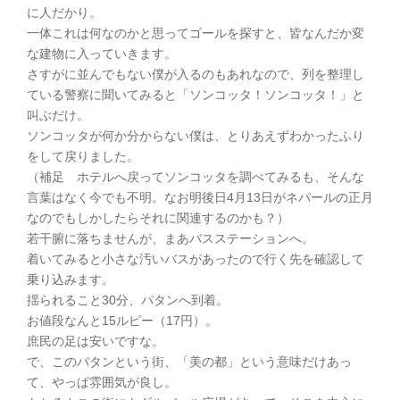
に人だかり。
一体これは何なのかと思ってゴールを探すと、皆なんだか変
な建物に入っていきます。
さすがに並んでもない僕が入るのもあれなので、列を整理し
ている警察に聞いてみると「ソンコッタ！ソンコッタ！」と
叫ぶだけ。
ソンコッタが何か分からない僕は、とりあえずわかったふり
をして戻りました。
（補足 ホテルへ戻ってソンコッタを調べてみるも、そんな
言葉はなく今でも不明。なお明後日4月13日がネパールの正月
なのでもしかしたらそれに関連するのかも？）
若干腑に落ちませんが、まあバスステーションへ。
着いてみると小さな汚いバスがあったので行く先を確認して
乗り込みます。
揺られること30分、パタンへ到着。
お値段なんと15ルピー（17円）。
庶民の足は安いですな。
で、このパタンという街、「美の都」という意味だけあっ
て、やっぱ雰囲気が良し。