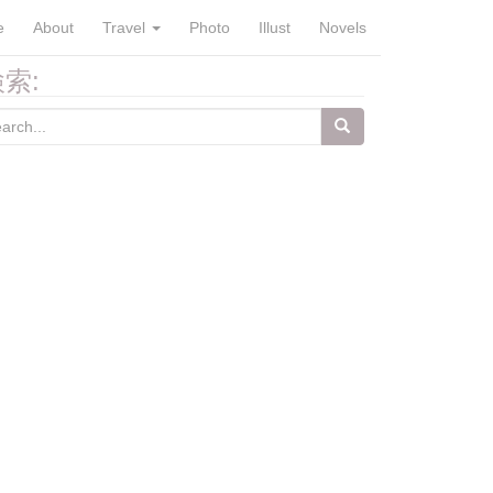
e
About
Travel
Photo
Illust
Novels
索:
arch
: