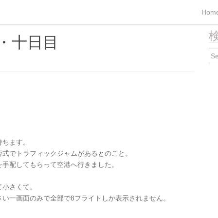
Hom
検
・十日目
Se
for
待ちます。
葬式でトラフィックジャムがあるとのこと。
を手配してもらって空港へ行きました。
て小さくて。
さい一画面のみで全部で8フライトしか表示されません。