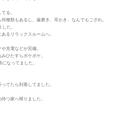
してる。
も何種類もあるし、歯磨き、耳かき、なんでもござれ。
ました。
にあるリラックスルームへ。
クや充電などが完備。
込みひたすらボケボケ。
時になってました。
弄ってたら到着してました。
の待つ家へ帰りました。