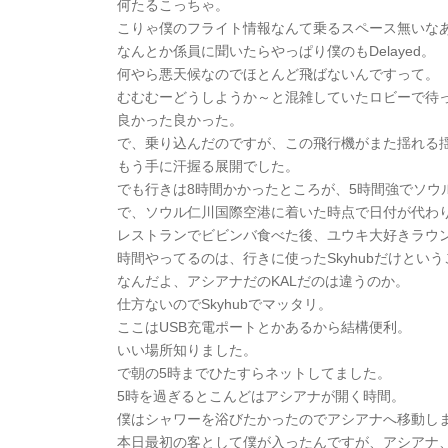
何たるこっちゃ。
こりゃ僕のフライト情報なんて乗るスペース無いな
なんとか係員に聞いたらやっぱり僕のもDelayed。
何やら悪天候なのでほとんど飛ばないんですって。
むむむーどうしようか～と混雑していたロビーで待
良かった良かった。
で、乗り込んだのですが、この飛行機がまた揺れる
もう手に汗握る展開でした。
でも行きは8時間かかったところが、5時間強でソウ
で、ソウル仁川国際空港に着いた時点で日付が代わり
レストランでビビンバ食べた後、ユウキ大好きラウン
時間やってるのは、行きに使ったSkyhubだけとい
なんだよ、アシアナだのKALだのは違うのか。
仕方ないのでSkyhubでマッタリ。
ここはUSB充電ポートとかあるから結構便利。
いい場所知りました。
で朝の5時までひたすらネットしてました。
5時を過ぎるとこんどはアシアナが開く時間。
僕はシャワーを浴びたかったのでアシアナへ移動し
本日最初の客として僕が入ったんですが、アシアナ