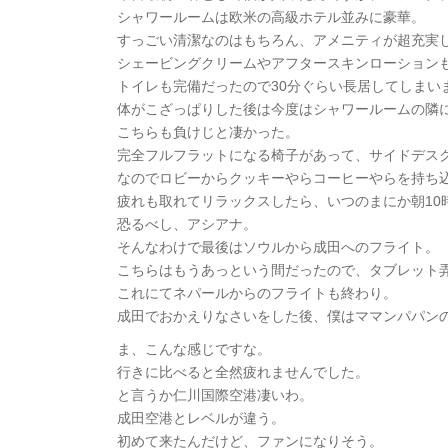
シャワールームは欧米の高級ホテル並みに豪華。
すっごい清潔なのはもちろん、アメニティが超充実
シェービングクリームやアフタースキンローション
トイレも完備だったので30分ぐらい長居してしまい
体がこざっぱりした後は今度はシャワールームの隣
こちらも負けじと凄かった。
完全フルフラットになる椅子があって、サイドデス
なのでロビーからクッキーやらコーヒーやらを持ち
疲れも取れてリラックスしたら、いつのまにか朝10
恐るべし、アシアナ。
そんなわけで最後はソウルから成田へのフライト。
こちらはもうあっという間だったので、タブレット
これにてネパールからのフライトも終わり。
成田でおかえりなさいをした後、僕はママンパパン
ま、こんな感じですな。
行きに比べると全然疲れませんでした。
と言うか仁川国際空港凄いわ。
成田空港とレベルが違う。
初めて来たんだけど、ファンになりそう。